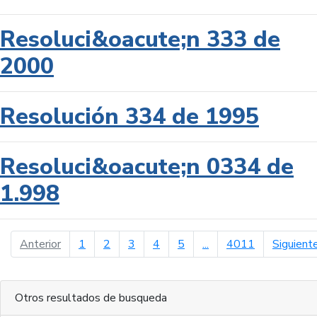
Resoluci&oacute;n 333 de
2000
Resolución 334 de 1995
Resoluci&oacute;n 0334 de
1.998
página anterior
Anterior
1
2
3
4
5
...
4011
Siguient
Otros resultados de busqueda