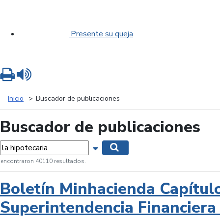
Presente su queja
Imprimir
Leer contenido
Inicio
Buscador de publicaciones
Buscador de publicaciones
labras...
Mostrar opciones de búsqueda
Buscar
 encontraron 40110 resultados.
Boletín Minhacienda Capítul
Superintendencia Financiera 