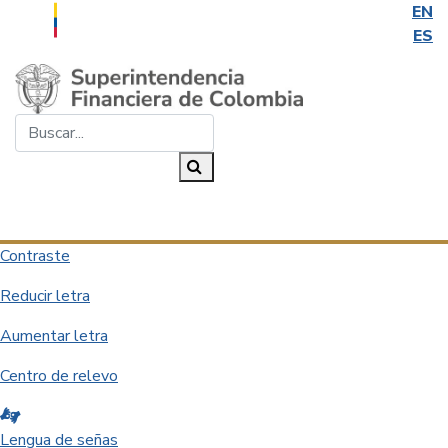
EN
ES
Saltar al contenido principal
Buscar...
Buscar
Desplegar navegación
Contraste
Reducir letra
Aumentar letra
Centro de relevo
Lengua de señas