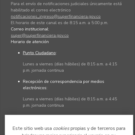
Para el envío de notificaciones judiciales únicamente está
habilitado el correo electrónico
notificaciones_ingreso@superfinanciera.gov.co
El horario de este canal es de 8:15 a.m. a 5:00 p.m.
Correo institucional:
super@superfinanciera.gov.co
Horario de atención
Punto Ciudadano
:
Lunes a viernes (días hábiles) de 8:15 a.m. a 4:15
p.m. jornada continua
Recepción de correspondencia por medios
electrónicos:
Lunes a viernes (días hábiles) de 8:15 a.m. a 4:45
p.m. jornada continua
Políticas
Mapa del sitio
Este sitio web usa
cookies
propias y de terceros para