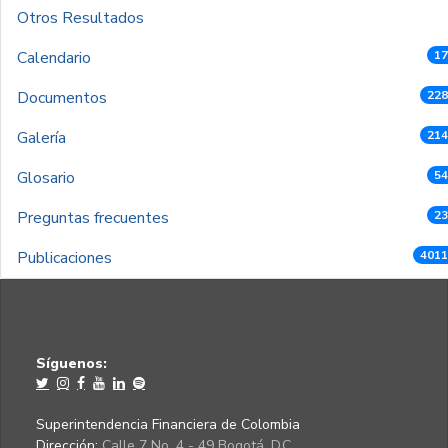
Otros Resultados
Calendario
17
Documentos
228
Galería
214
Glosario
54
Preguntas frecuentes
23
Publicaciones
4011
Síguenos:
Superintendencia Financiera de Colombia
Dirección:
Calle 7 No. 4 - 49 Bogotá, D.C.