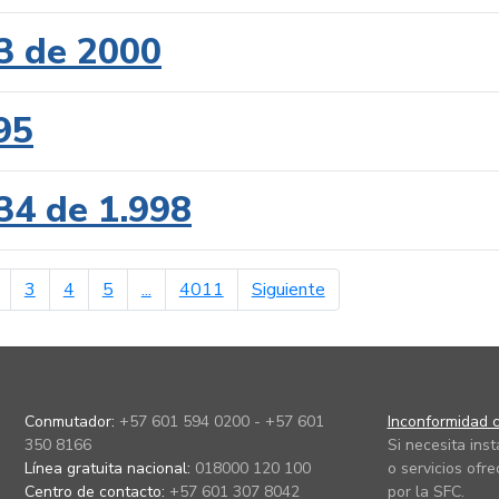
3 de 2000
95
34 de 1.998
erior
página siguiente
3
4
5
...
4011
Siguiente
Conmutador:
+57 601 594 0200 - +57 601
Inconformidad c
350 8166
Si necesita ins
Línea gratuita nacional:
018000 120 100
o servicios ofre
Centro de contacto:
+57 601 307 8042
por la SFC.