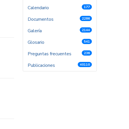
Calendario
177
Documentos
2286
Galería
2144
Glosario
541
Preguntas frecuentes
236
Publicaciones
40110