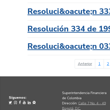
Resoluci&oacute;n 33
Resolución 334 de 19
Resoluci&oacute;n 03
página ant
Anterior
1
2
Superintendencia Financiera
Síguenos:
de Colombia
Dirección:
Calle 7 No. 4 - 49
Bogotá, D.C.