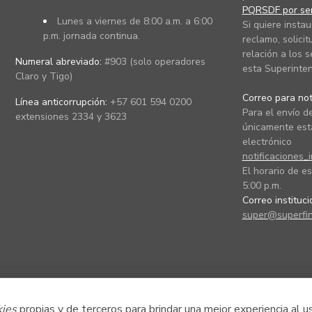
PQRSDF por ser
Lunes a viernes de 8:00 a.m. a 6:00
Si quiere instau
p.m. jornada continua.
reclamo, solicit
relación a los s
Numeral abreviado:
#903 (solo operadores
esta Superinten
Claro y Tigo)
Correo para noti
Línea anticorrupción:
+57 601 594 0200
Para el envío de
extensiones 2334 y 3623
únicamente está
electrónico
notificaciones_
El horario de es
5:00 p.m.
Correo instituc
super@superfin
kies
propias y de terceros para brindar una mejor experiencia al u