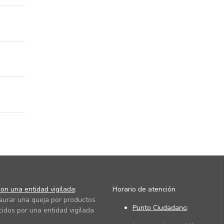
on una entidad vigilada
:
Horario de atención
taurar una queja por productos
Punto Ciudadano
:
cidos por una entidad vigilada