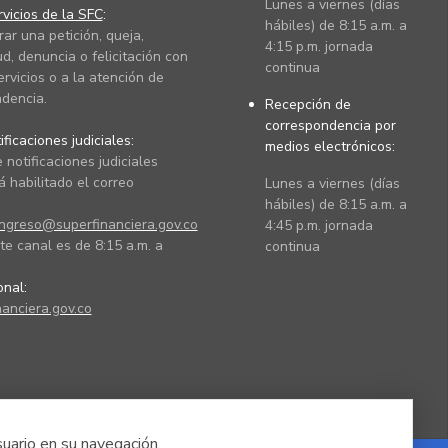
Lunes a viernes (días
vicios de la SFC
:
hábiles) de 8:15 a.m. a
rar una petición, queja,
4:15 p.m. jornada
ud, denuncia o felicitación con
continua
ervicios o a la atención de
dencia.
Recepción de
correspondencia por
ficaciones judiciales:
medios electrónicos:
 notificaciones judiciales
 habilitado el correo
Lunes a viernes (días
hábiles) de 8:15 a.m. a
ingreso@superfinanciera.gov.co
4:45 p.m. jornada
te canal es de 8:15 a.m. a
continua
ional:
anciera.gov.co
suario en su navegación.