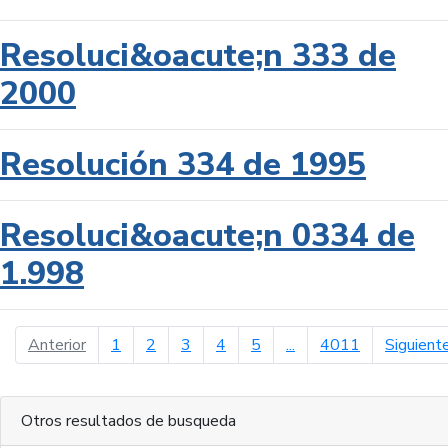
Resoluci&oacute;n 333 de
2000
Resolución 334 de 1995
Resoluci&oacute;n 0334 de
1.998
página anterior
Anterior
1
2
3
4
5
...
4011
Siguient
Otros resultados de busqueda