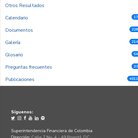
Otros Resultados
Calendario
17
Documentos
228
Galería
214
Glosario
54
Preguntas frecuentes
23
Publicaciones
4011
Síguenos:
Superintendencia Financiera de Colombia
Dirección:
Calle 7 No. 4 - 49 Bogotá, D.C.