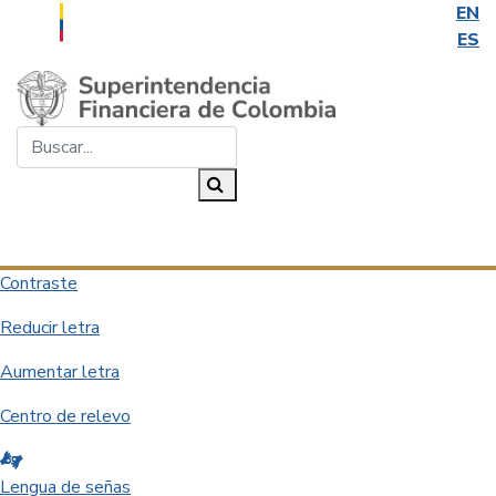
EN
ES
Saltar al contenido principal
Buscar...
Buscar
Desplegar navegación
Contraste
Reducir letra
Aumentar letra
Centro de relevo
Lengua de señas