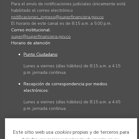
Para el envío de notificaciones judiciales únicamente está
habilitado el correo electrónico
notificaciones_ingreso@superfinanciera.gov.co
El horario de este canal es de 8:15 a.m. a 5:00 p.m.
Correo institucional:
super@superfinanciera.gov.co
Horario de atención
Punto Ciudadano
:
Lunes a viernes (días hábiles) de 8:15 a.m. a 4:15
p.m. jornada continua
Recepción de correspondencia por medios
electrónicos:
Lunes a viernes (días hábiles) de 8:15 a.m. a 4:45
p.m. jornada continua
Políticas
Mapa del sitio
Este sitio web usa
cookies
propias y de terceros para