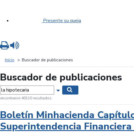
Presente su queja
Imprimir
Leer contenido
Inicio
Buscador de publicaciones
Buscador de publicaciones
labras...
Mostrar opciones de búsqueda
Buscar
 encontraron 40110 resultados.
Boletín Minhacienda Capítul
Superintendencia Financiera 