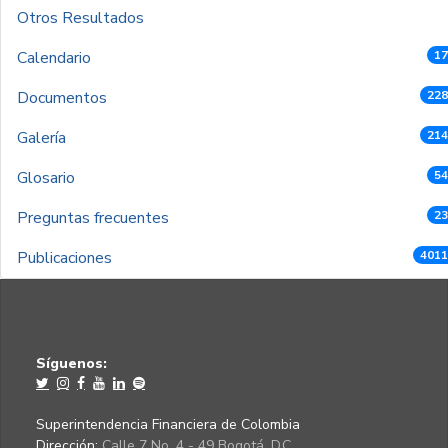
Otros Resultados
Calendario
17
Documentos
228
Galería
214
Glosario
54
Preguntas frecuentes
23
Publicaciones
4011
Síguenos:
Superintendencia Financiera de Colombia
Dirección:
Calle 7 No. 4 - 49 Bogotá, D.C.