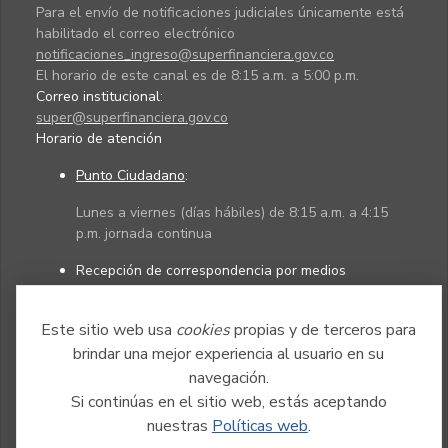
Para el envío de notificaciones judiciales únicamente está
habilitado el correo electrónico
notificaciones_ingreso@superfinanciera.gov.co
El horario de este canal es de 8:15 a.m. a 5:00 p.m.
Correo institucional:
super@superfinanciera.gov.co
Horario de atención
Punto Ciudadano
:
Lunes a viernes (días hábiles) de 8:15 a.m. a 4:15
p.m. jornada continua
Recepción de correspondencia por medios
electrónicos:
Este sitio web usa
cookies
propias y de terceros para
Lunes a viernes (días hábiles) de 8:15 a.m. a 4:45
p.m. jornada continua
brindar una mejor experiencia al usuario en su
navegación.
Si continúas en el sitio web, estás aceptando
Políticas
Mapa del sitio
nuestras
Políticas web
.