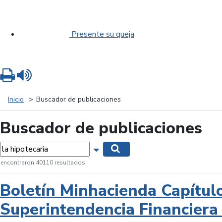
Presente su queja
Imprimir
Leer contenido
Inicio
Buscador de publicaciones
Buscador de publicaciones
labras...
Mostrar opciones de búsqueda
Buscar
 encontraron 40110 resultados.
Boletín Minhacienda Capítul
Superintendencia Financiera 