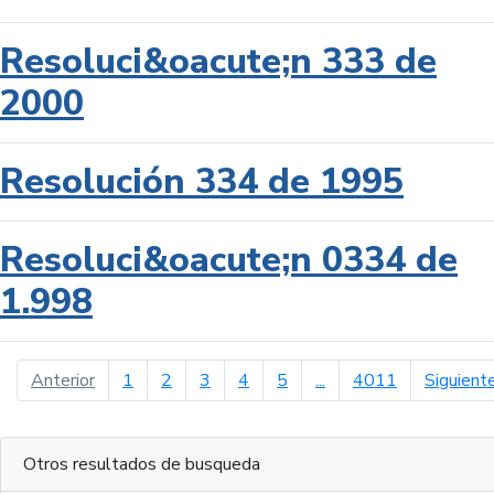
Resoluci&oacute;n 333 de
2000
Resolución 334 de 1995
Resoluci&oacute;n 0334 de
1.998
página anterior
Anterior
1
2
3
4
5
...
4011
Siguient
Otros resultados de busqueda