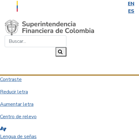
EN
ES
Saltar al contenido principal
Buscar...
Buscar
Desplegar navegación
Contraste
Reducir letra
Aumentar letra
Centro de relevo
Lengua de señas