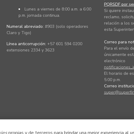
PQRSDF por ser
Lunes a viernes de 8:00 a.m. a 6:00
Si quiere instau
p.m. jornada continua.
reclamo, solicit
relación a los s
Numeral abreviado:
#903 (solo operadores
esta Superinten
Claro y Tigo)
Correo para noti
Línea anticorrupción:
+57 601 594 0200
Para el envío de
extensiones 2334 y 3623
únicamente está
electrónico
notificaciones_
El horario de es
5:00 p.m.
Correo instituc
super@superfin
kies
propias y de terceros para brindar una mejor experiencia al u