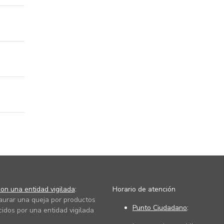
on una entidad vigilada
:
Horario de atención
taurar una queja por productos
Punto Ciudadano
:
cidos por una entidad vigilada