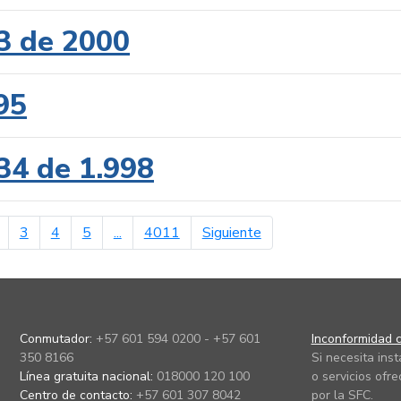
3 de 2000
95
34 de 1.998
erior
página siguiente
3
4
5
...
4011
Siguiente
Conmutador:
+57 601 594 0200 - +57 601
Inconformidad c
350 8166
Si necesita ins
Línea gratuita nacional:
018000 120 100
o servicios ofre
Centro de contacto:
+57 601 307 8042
por la SFC.