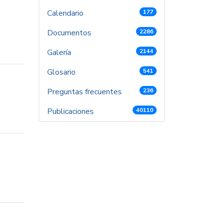
Calendario
177
Documentos
2286
Galería
2144
Glosario
541
Preguntas frecuentes
236
Publicaciones
40110