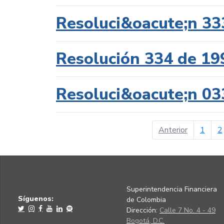
Resoluci&oacute;n 33
Resolución 334 de 19
Resoluci&oacute;n 03
página ant
Anterior
1
2
Superintendencia Financiera
Síguenos:
de Colombia
Dirección:
Calle 7 No. 4 - 49
Bogotá, D.C.