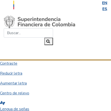
EN
ES
Saltar al contenido principal
Buscar...
Buscar
Desplegar navegación
Contraste
Reducir letra
Aumentar letra
Centro de relevo
Lengua de señas