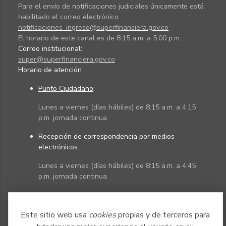
Para el envío de notificaciones judiciales únicamente está
habilitado el correo electrónico
notificaciones_ingreso@superfinanciera.gov.co
El horario de este canal es de 8:15 a.m. a 5:00 p.m.
Correo institucional:
super@superfinanciera.gov.co
Horario de atención
Punto Ciudadano
:
Lunes a viernes (días hábiles) de 8:15 a.m. a 4:15
p.m. jornada continua
Recepción de correspondencia por medios
electrónicos:
Lunes a viernes (días hábiles) de 8:15 a.m. a 4:45
p.m. jornada continua
Políticas
Mapa del sitio
Este sitio web usa
cookies
propias y de terceros para