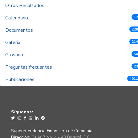
Otros Resultados
Calendario
17
Documentos
228
Galería
214
Glosario
54
Preguntas frecuentes
23
Publicaciones
4011
Síguenos:
Superintendencia Financiera de Colombia
Dirección:
Calle 7 No. 4 - 49 Bogotá, D.C.