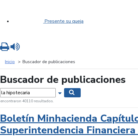
Presente su queja
Imprimir
Leer contenido
Inicio
Buscador de publicaciones
Buscador de publicaciones
labras...
Mostrar opciones de búsqueda
Buscar
 encontraron 40110 resultados.
Boletín Minhacienda Capítul
Superintendencia Financiera 