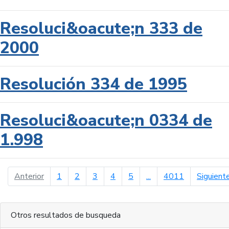
Resoluci&oacute;n 333 de
2000
Resolución 334 de 1995
Resoluci&oacute;n 0334 de
1.998
página anterior
Anterior
1
2
3
4
5
...
4011
Siguient
Otros resultados de busqueda