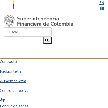
EN
ES
Saltar al contenido principal
Buscar...
Buscar
Desplegar navegación
Contraste
Reducir letra
Aumentar letra
Centro de relevo
Lengua de señas