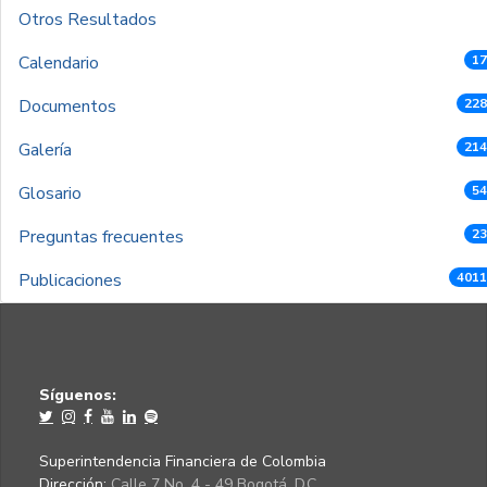
Otros Resultados
Calendario
17
Documentos
228
Galería
214
Glosario
54
Preguntas frecuentes
23
Publicaciones
4011
Síguenos:
Superintendencia Financiera de Colombia
Dirección:
Calle 7 No. 4 - 49 Bogotá, D.C.