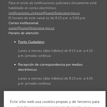
Para el envío de notificaciones judiciales únicamente está
habilitado el correo electrónico
notificaciones_ingreso@superfinanciera.gov.co
El horario de este canal es de 8:15 a.m. a 5:00 p.m.
Correo institucional:
super@superfinanciera.gov.co
Horario de atención
Punto Ciudadano
:
Lunes a viernes (días hábiles) de 8:15 a.m. a 4:15
p.m. jornada continua
Recepción de correspondencia por medios
electrónicos:
Lunes a viernes (días hábiles) de 8:15 a.m. a 4:45
p.m. jornada continua
Políticas
Mapa del sitio
Este sitio web usa
cookies
propias y de terceros para