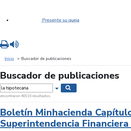
Presente su queja
Imprimir
Leer contenido
Inicio
Buscador de publicaciones
Buscador de publicaciones
labras...
Mostrar opciones de búsqueda
Buscar
 encontraron 40110 resultados.
Boletín Minhacienda Capítul
Superintendencia Financiera 