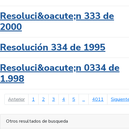
Resoluci&oacute;n 333 de
2000
Resolución 334 de 1995
Resoluci&oacute;n 0334 de
1.998
página anterior
Anterior
1
2
3
4
5
...
4011
Siguient
Otros resultados de busqueda