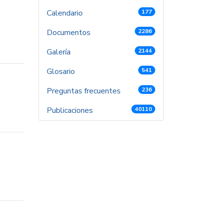
Calendario
177
Documentos
2286
Galería
2144
Glosario
541
Preguntas frecuentes
236
Publicaciones
40110