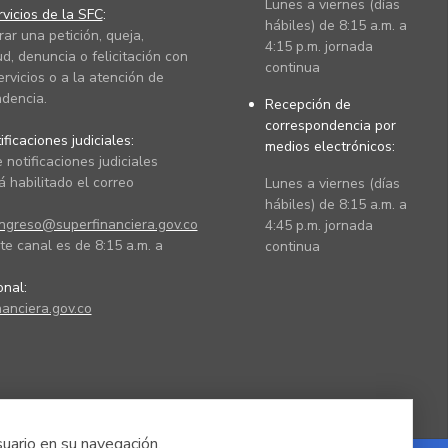
Lunes a viernes (días
vicios de la SFC
:
hábiles) de 8:15 a.m. a
rar una petición, queja,
4:15 p.m. jornada
ud, denuncia o felicitación con
continua
ervicios o a la atención de
dencia.
Recepción de
correspondencia por
ficaciones judiciales:
medios electrónicos:
 notificaciones judiciales
 habilitado el correo
Lunes a viernes (días
hábiles) de 8:15 a.m. a
ingreso@superfinanciera.gov.co
4:45 p.m. jornada
te canal es de 8:15 a.m. a
continua
ional:
anciera.gov.co
suario en su navegación.