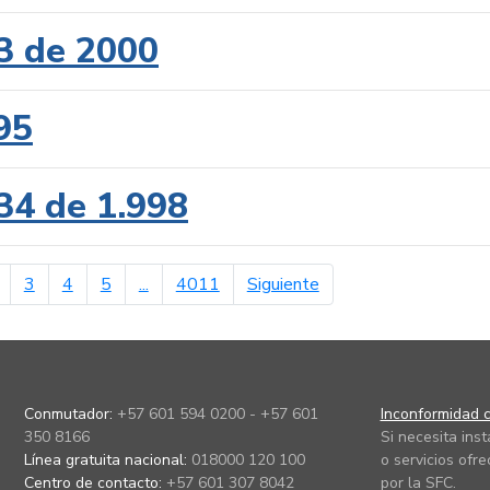
3 de 2000
95
34 de 1.998
erior
página siguiente
3
4
5
...
4011
Siguiente
Conmutador:
+57 601 594 0200 - +57 601
Inconformidad c
350 8166
Si necesita ins
Línea gratuita nacional:
018000 120 100
o servicios ofre
Centro de contacto:
+57 601 307 8042
por la SFC.