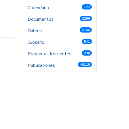
Calendario
177
Documentos
2286
Galería
2144
Glosario
541
Preguntas frecuentes
236
Publicaciones
40110