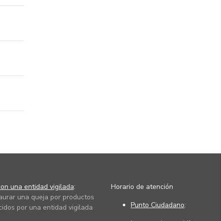
on una entidad vigilada
:
Horario de atención
taurar una queja por productos
Punto Ciudadano
:
cidos por una entidad vigilada