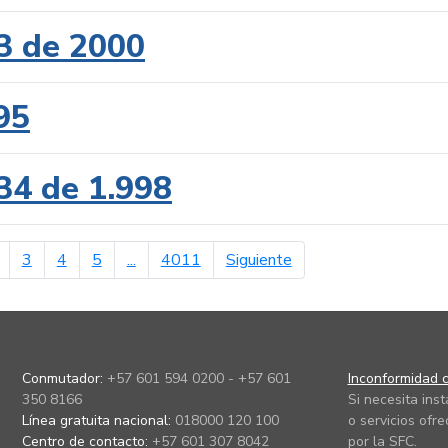
3 de 2000
95
34 de 1.998
erior
página siguiente
3
4
5
...
4011
Siguiente
Conmutador:
+57 601 594 0200 - +57 601
Inconformidad c
350 8166
Si necesita ins
Línea gratuita nacional:
018000 120 100
o servicios ofre
Centro de contacto:
+57 601 307 8042
por la SFC.