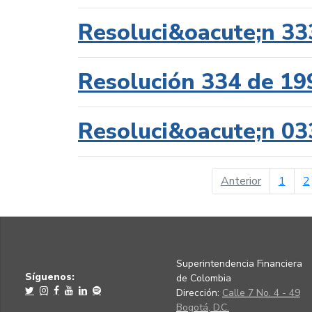
Resoluci&oacute;n 33
Resolución 334 de 19
Resoluci&oacute;n 03
página ant
Anterior
1
2
Superintendencia Financiera
Síguenos:
de Colombia
Dirección:
Calle 7 No. 4 - 49
Bogotá, D.C.