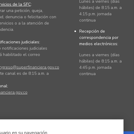
Lunes a viernes (días
vicios de la SFC
:
hábiles) de 8:15 a.m. a
rar una petición, queja,
4:15 p.m. jornada
ud, denuncia o felicitación con
continua
ervicios o a la atención de
dencia.
Recepción de
correspondencia por
ficaciones judiciales:
medios electrónicos:
 notificaciones judiciales
 habilitado el correo
Lunes a viernes (días
hábiles) de 8:15 a.m. a
ingreso@superfinanciera.gov.co
4:45 p.m. jornada
te canal es de 8:15 a.m. a
continua
ional:
anciera.gov.co
suario en su navegación.