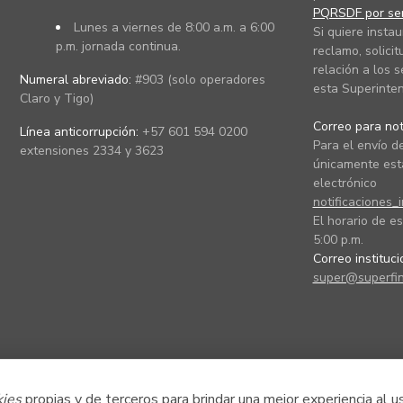
PQRSDF por ser
Lunes a viernes de 8:00 a.m. a 6:00
Si quiere instau
p.m. jornada continua.
reclamo, solicit
relación a los s
Numeral abreviado:
#903 (solo operadores
esta Superinten
Claro y Tigo)
Correo para noti
Línea anticorrupción:
+57 601 594 0200
Para el envío de
extensiones 2334 y 3623
únicamente está
electrónico
notificaciones_
El horario de es
5:00 p.m.
Correo instituc
super@superfin
kies
propias y de terceros para brindar una mejor experiencia al u