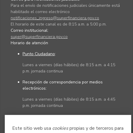
Para el envío de notificaciones judiciales únicamente está
habilitado el correo electrónico
notificaciones_ingreso@superfinanciera.gov.co
El horario de este canal es de 8:15 a.m. a 5:00 p.m.
Correo institucional:
super@superfinanciera.gov.co
Horario de atención
Punto Ciudadano
:
Lunes a viernes (días hábiles) de 8:15 a.m. a 4:15
p.m. jornada continua
Recepción de correspondencia por medios
electrónicos:
Lunes a viernes (días hábiles) de 8:15 a.m. a 4:45
p.m. jornada continua
Políticas
Mapa del sitio
Este sitio web usa
cookies
propias y de terceros para