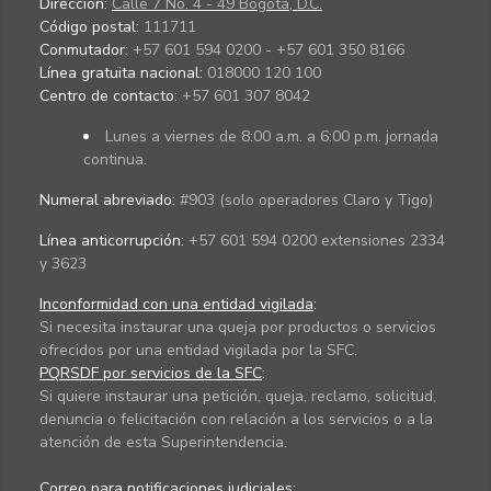
Dirección:
Calle 7 No. 4 - 49 Bogotá, D.C.
Código postal:
111711
Conmutador:
+57 601 594 0200 - +57 601 350 8166
Línea gratuita nacional:
018000 120 100
Centro de contacto:
+57 601 307 8042
Lunes a viernes de 8:00 a.m. a 6:00 p.m. jornada
continua.
Numeral abreviado:
#903 (solo operadores Claro y Tigo)
Línea anticorrupción:
+57 601 594 0200 extensiones 2334
y 3623
Inconformidad con una entidad vigilada
:
Si necesita instaurar una queja por productos o servicios
ofrecidos por una entidad vigilada por la SFC.
PQRSDF por servicios de la SFC
:
Si quiere instaurar una petición, queja, reclamo, solicitud,
denuncia o felicitación con relación a los servicios o a la
atención de esta Superintendencia.
Correo para notificaciones judiciales: