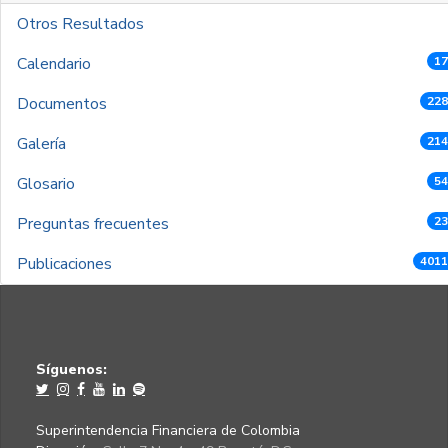
Otros Resultados
Calendario
17
Documentos
228
Galería
214
Glosario
54
Preguntas frecuentes
23
Publicaciones
4011
Síguenos:
Superintendencia Financiera de Colombia