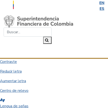
EN
ES
Saltar al contenido principal
Buscar...
Buscar
Desplegar navegación
Contraste
Reducir letra
Aumentar letra
Centro de relevo
Lengua de señas