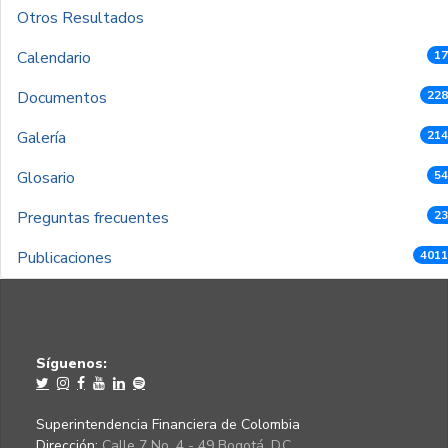
Otros Resultados
Calendario
17
Documentos
228
Galería
214
Glosario
54
Preguntas frecuentes
23
Publicaciones
4011
Síguenos:
Superintendencia Financiera de Colombia
Dirección:
Calle 7 No. 4 - 49 Bogotá, D.C.