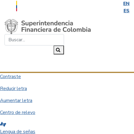
EN
ES
Saltar al contenido principal
Buscar...
Buscar
Desplegar navegación
Contraste
Reducir letra
Aumentar letra
Centro de relevo
Lengua de señas