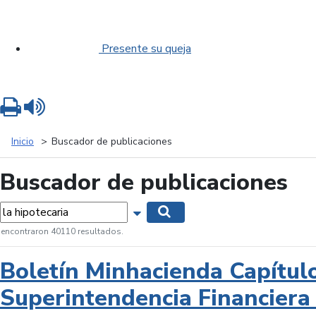
Presente su queja
Imprimir
Leer contenido
Inicio
Buscador de publicaciones
Buscador de publicaciones
labras...
Mostrar opciones de búsqueda
Buscar
 encontraron 40110 resultados.
Boletín Minhacienda Capítul
Superintendencia Financiera 