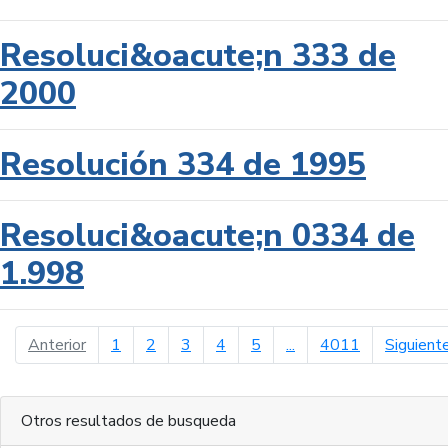
Resoluci&oacute;n 333 de
2000
Resolución 334 de 1995
Resoluci&oacute;n 0334 de
1.998
página anterior
Anterior
1
2
3
4
5
...
4011
Siguient
Otros resultados de busqueda