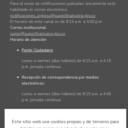
Para el envío de notificaciones judiciales únicamente está
habilitado el correo electrónico
notificaciones_ingreso@superfinanciera.gov.co
El horario de este canal es de 8:15 a.m. a 5:00 p.m.
Correo institucional:
super@superfinanciera.gov.co
Horario de atención
Punto Ciudadano
:
Lunes a viernes (días hábiles) de 8:15 a.m. a 4:15
p.m. jornada continua
Recepción de correspondencia por medios
electrónicos:
Lunes a viernes (días hábiles) de 8:15 a.m. a 4:45
p.m. jornada continua
Políticas
Mapa del sitio
Este sitio web usa
cookies
propias y de terceros para