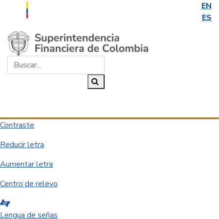
EN
ES
Saltar al contenido principal
Buscar...
Buscar
Desplegar navegación
Contraste
Reducir letra
Aumentar letra
Centro de relevo
Lengua de señas