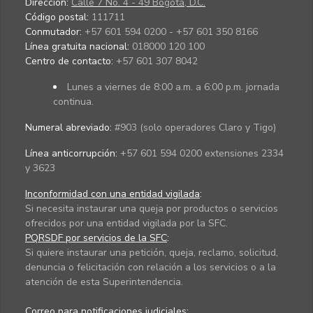
Dirección:
Calle 7 No. 4 - 49 Bogotá, D.C.
Código postal:
111711
Conmutador:
+57 601 594 0200 - +57 601 350 8166
Línea gratuita nacional:
018000 120 100
Centro de contacto:
+57 601 307 8042
Lunes a viernes de 8:00 a.m. a 6:00 p.m. jornada
continua.
Numeral abreviado:
#903 (solo operadores Claro y Tigo)
Línea anticorrupción:
+57 601 594 0200 extensiones 2334
y 3623
Inconformidad con una entidad vigilada
:
Si necesita instaurar una queja por productos o servicios
ofrecidos por una entidad vigilada por la SFC.
PQRSDF por servicios de la SFC
:
Si quiere instaurar una petición, queja, reclamo, solicitud,
denuncia o felicitación con relación a los servicios o a la
atención de esta Superintendencia.
Correo para notificaciones judiciales: