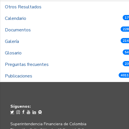
Otros Resultados
Calendario
17
Documentos
228
Galería
214
Glosario
54
Preguntas frecuentes
23
Publicaciones
4011
Síguenos:
Superintendencia Financiera de Colombia