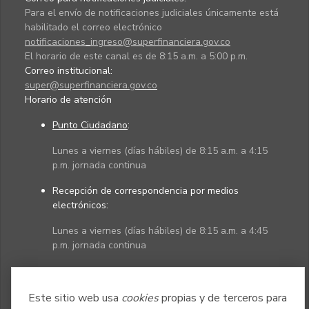
Para el envío de notificaciones judiciales únicamente está
habilitado el correo electrónico
notificaciones_ingreso@superfinanciera.gov.co
El horario de este canal es de 8:15 a.m. a 5:00 p.m.
Correo institucional:
super@superfinanciera.gov.co
Horario de atención
Punto Ciudadano
:
Lunes a viernes (días hábiles) de 8:15 a.m. a 4:15
p.m. jornada continua
Recepción de correspondencia por medios
electrónicos:
Lunes a viernes (días hábiles) de 8:15 a.m. a 4:45
p.m. jornada continua
Políticas
Mapa del sitio
Este sitio web usa
cookies
propias y de terceros para