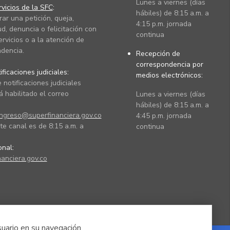
Lunes a viernes (días
vicios de la SFC
:
hábiles) de 8:15 a.m. a
rar una petición, queja,
4:15 p.m. jornada
ud, denuncia o felicitación con
continua
ervicios o a la atención de
dencia.
Recepción de
correspondencia por
ficaciones judiciales:
medios electrónicos:
 notificaciones judiciales
 habilitado el correo
Lunes a viernes (días
hábiles) de 8:15 a.m. a
ingreso@superfinanciera.gov.co
4:45 p.m. jornada
te canal es de 8:15 a.m. a
continua
ional:
anciera.gov.co
suario en su navegación.