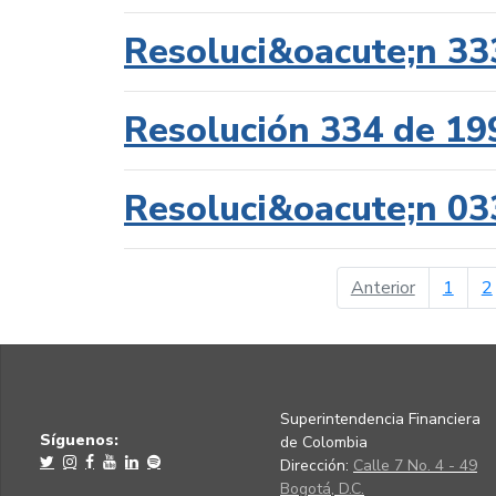
Resoluci&oacute;n 33
Resolución 334 de 19
Resoluci&oacute;n 03
página ant
Anterior
1
2
Superintendencia Financiera
Síguenos:
de Colombia
Dirección:
Calle 7 No. 4 - 49
Bogotá, D.C.