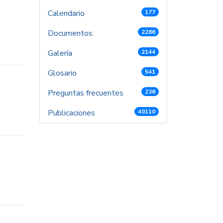
Calendario
177
Documentos
2286
Galería
2144
Glosario
541
Preguntas frecuentes
236
Publicaciones
40110