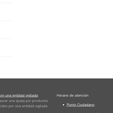
on una entidad vigilada
:
Horario de atención
taurar una queja por productos
Punto Ciudadano
:
cidos por una entidad vigilada