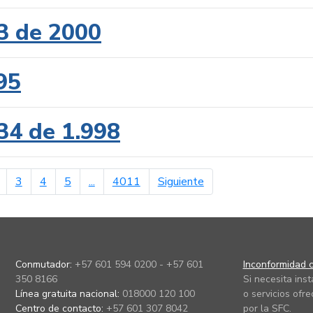
3 de 2000
95
34 de 1.998
erior
página siguiente
3
4
5
...
4011
Siguiente
Conmutador:
+57 601 594 0200 - +57 601
Inconformidad c
350 8166
Si necesita ins
Línea gratuita nacional:
018000 120 100
o servicios ofre
Centro de contacto:
+57 601 307 8042
por la SFC.