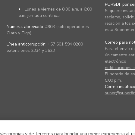
PQRSDF por ser
Lunes a viernes de 8:00 a.m. a 6:00
Si quiere instau
p.m. jornada continua.
reclamo, solicit
relación a los s
Numeral abreviado:
#903 (solo operadores
esta Superinten
Claro y Tigo)
Correo para noti
Línea anticorrupción:
+57 601 594 0200
Para el envío de
extensiones 2334 y 3623
únicamente está
electrónico
notificaciones_
El horario de es
5:00 p.m.
Correo instituc
super@superfin
kies
propias y de terceros para brindar una mejor experiencia al u