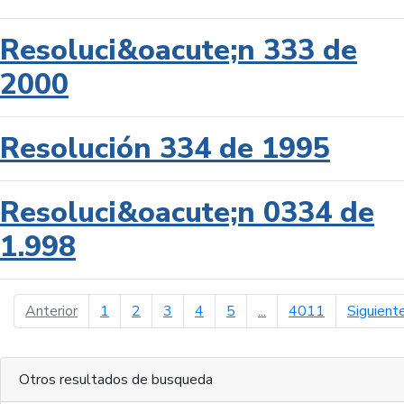
Resoluci&oacute;n 333 de
2000
Resolución 334 de 1995
Resoluci&oacute;n 0334 de
1.998
página anterior
Anterior
1
2
3
4
5
...
4011
Siguient
Otros resultados de busqueda