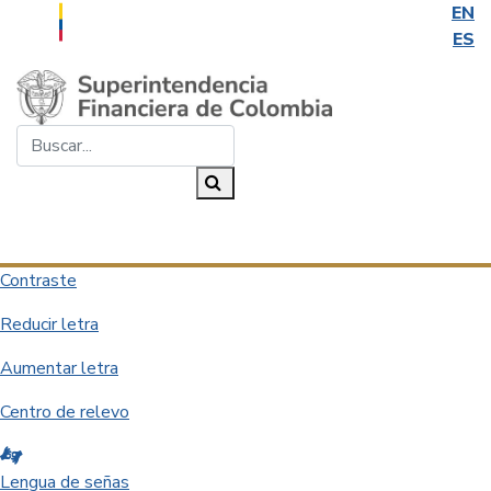
EN
ES
Saltar al contenido principal
Buscar...
Buscar
Desplegar navegación
Contraste
Reducir letra
Aumentar letra
Centro de relevo
Lengua de señas