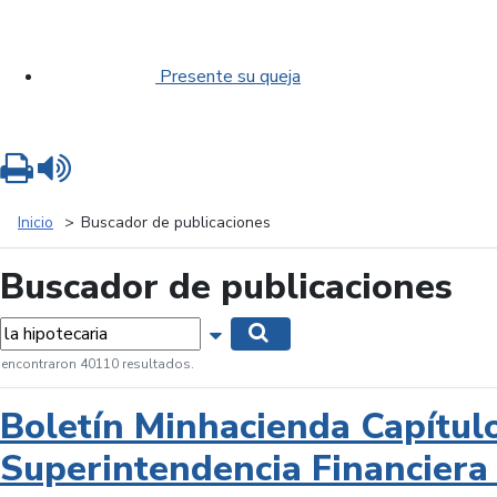
Presente su queja
Imprimir
Leer contenido
Inicio
Buscador de publicaciones
Buscador de publicaciones
labras...
Mostrar opciones de búsqueda
Buscar
 encontraron 40110 resultados.
Boletín Minhacienda Capítul
Superintendencia Financiera 