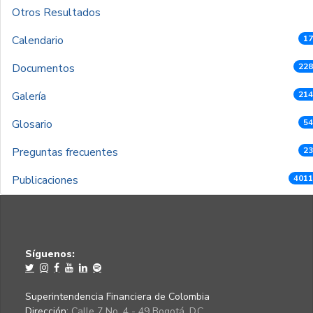
Otros Resultados
Calendario
17
Documentos
228
Galería
214
Glosario
54
Preguntas frecuentes
23
Publicaciones
4011
Síguenos:
Superintendencia Financiera de Colombia
Dirección:
Calle 7 No. 4 - 49 Bogotá, D.C.