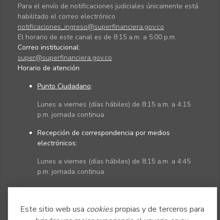
Para el envío de notificaciones judiciales únicamente está
habilitado el correo electrónico
notificaciones_ingreso@superfinanciera.gov.co
El horario de este canal es de 8:15 a.m. a 5:00 p.m.
Correo institucional:
super@superfinanciera.gov.co
Horario de atención
Punto Ciudadano
:
Lunes a viernes (días hábiles) de 8:15 a.m. a 4:15
p.m. jornada continua
Recepción de correspondencia por medios
electrónicos:
Lunes a viernes (días hábiles) de 8:15 a.m. a 4:45
p.m. jornada continua
Políticas
Mapa del sitio
Este sitio web usa
cookies
propias y de terceros para