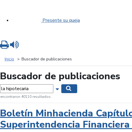
Presente su queja
Imprimir
Leer contenido
Inicio
Buscador de publicaciones
Buscador de publicaciones
labras...
Mostrar opciones de búsqueda
Buscar
 encontraron 40110 resultados.
Boletín Minhacienda Capítul
Superintendencia Financiera 