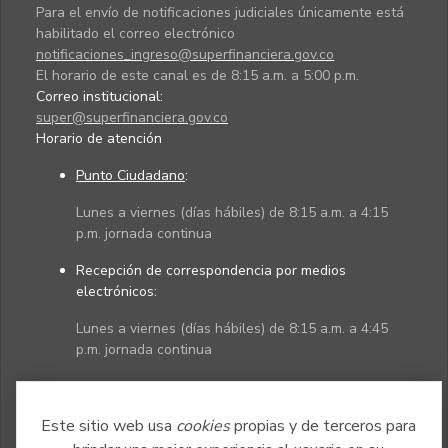
Para el envío de notificaciones judiciales únicamente está
habilitado el correo electrónico
notificaciones_ingreso@superfinanciera.gov.co
El horario de este canal es de 8:15 a.m. a 5:00 p.m.
Correo institucional:
super@superfinanciera.gov.co
Horario de atención
Punto Ciudadano
:
Lunes a viernes (días hábiles) de 8:15 a.m. a 4:15
p.m. jornada continua
Recepción de correspondencia por medios
electrónicos:
Lunes a viernes (días hábiles) de 8:15 a.m. a 4:45
p.m. jornada continua
Políticas
Mapa del sitio
Este sitio web usa
cookies
propias y de terceros para