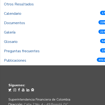
Otros Resultados
Calendario
17
Documentos
228
Galería
214
Glosario
54
Preguntas frecuentes
23
Publicaciones
4011
Síguenos:
Superintendencia Financiera de Colombia
Dirección:
Calle 7 No. 4 - 49 Bogotá, D.C.