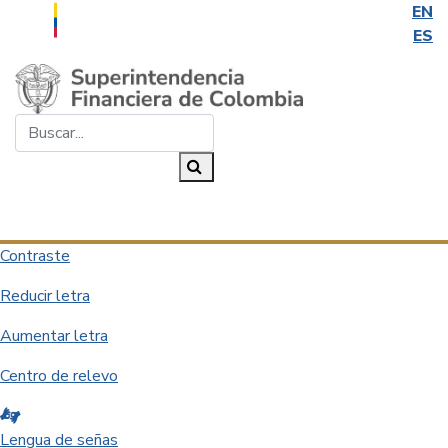
EN
ES
Saltar al contenido principal
Buscar...
Buscar
Desplegar navegación
Contraste
Reducir letra
Aumentar letra
Centro de relevo
Lengua de señas