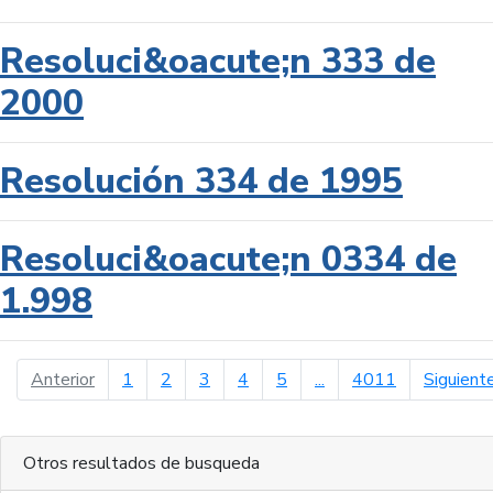
Resoluci&oacute;n 333 de
2000
Resolución 334 de 1995
Resoluci&oacute;n 0334 de
1.998
página anterior
Anterior
1
2
3
4
5
...
4011
Siguient
Otros resultados de busqueda