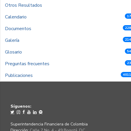
Otros Resultados
Calendario
17
Documentos
228
Galería
214
Glosario
54
Preguntas frecuentes
23
Publicaciones
4011
Síguenos:
Superintendencia Financiera de Colombia
Dirección:
Calle 7 No. 4 - 49 Bogotá, D.C.