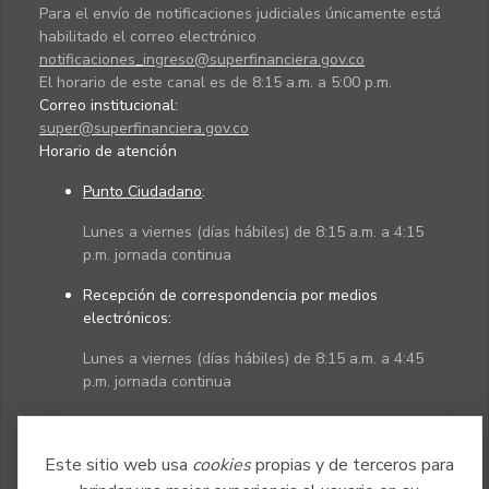
Para el envío de notificaciones judiciales únicamente está
habilitado el correo electrónico
notificaciones_ingreso@superfinanciera.gov.co
El horario de este canal es de 8:15 a.m. a 5:00 p.m.
Correo institucional:
super@superfinanciera.gov.co
Horario de atención
Punto Ciudadano
:
Lunes a viernes (días hábiles) de 8:15 a.m. a 4:15
p.m. jornada continua
Recepción de correspondencia por medios
electrónicos:
Lunes a viernes (días hábiles) de 8:15 a.m. a 4:45
p.m. jornada continua
Políticas
Mapa del sitio
Este sitio web usa
cookies
propias y de terceros para