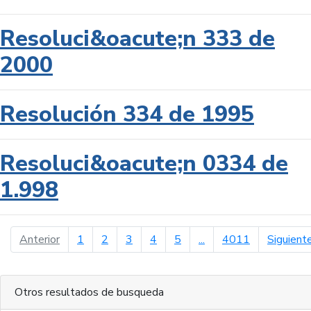
Resoluci&oacute;n 333 de
2000
Resolución 334 de 1995
Resoluci&oacute;n 0334 de
1.998
página anterior
Anterior
1
2
3
4
5
...
4011
Siguient
Otros resultados de busqueda