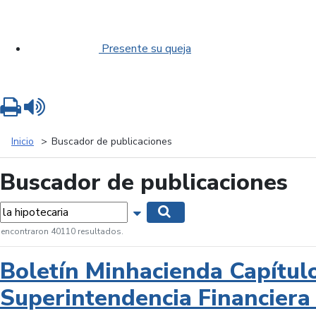
Presente su queja
Imprimir
Leer contenido
Inicio
Buscador de publicaciones
Buscador de publicaciones
labras...
Mostrar opciones de búsqueda
Buscar
 encontraron 40110 resultados.
Boletín Minhacienda Capítul
Superintendencia Financiera 