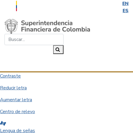
EN
ES
Saltar al contenido principal
Buscar...
Buscar
Desplegar navegación
Contraste
Reducir letra
Aumentar letra
Centro de relevo
Lengua de señas