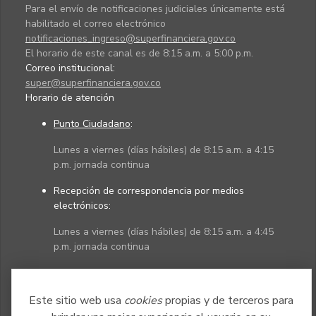
Para el envío de notificaciones judiciales únicamente está
habilitado el correo electrónico
notificaciones_ingreso@superfinanciera.gov.co
El horario de este canal es de 8:15 a.m. a 5:00 p.m.
Correo institucional:
super@superfinanciera.gov.co
Horario de atención
Punto Ciudadano
:
Lunes a viernes (días hábiles) de 8:15 a.m. a 4:15
p.m. jornada continua
Recepción de correspondencia por medios
electrónicos:
Lunes a viernes (días hábiles) de 8:15 a.m. a 4:45
p.m. jornada continua
Políticas
Mapa del sitio
Este sitio web usa
cookies
propias y de terceros para