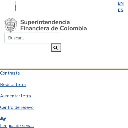
EN
ES
Saltar al contenido principal
Buscar...
Buscar
Desplegar navegación
Contraste
Reducir letra
Aumentar letra
Centro de relevo
Lengua de señas