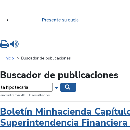
Presente su queja
Imprimir
Leer contenido
Inicio
Buscador de publicaciones
Buscador de publicaciones
labras...
Mostrar opciones de búsqueda
Buscar
 encontraron 40110 resultados.
Boletín Minhacienda Capítul
Superintendencia Financiera 