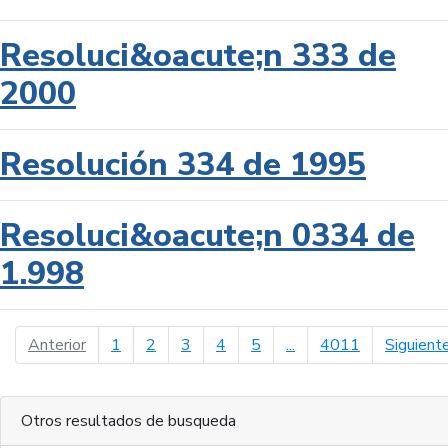
Resoluci&oacute;n 333 de
2000
Resolución 334 de 1995
Resoluci&oacute;n 0334 de
1.998
página anterior
Anterior
1
2
3
4
5
...
4011
Siguient
Otros resultados de busqueda