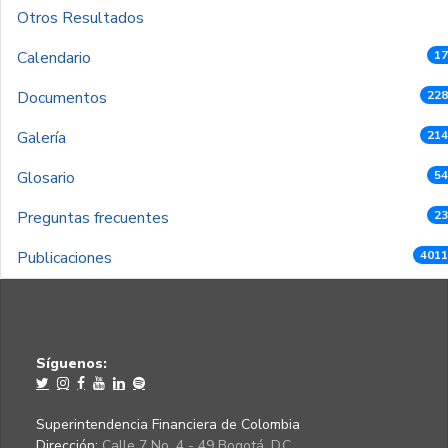
Otros Resultados
Calendario
17
Documentos
228
Galería
214
Glosario
54
Preguntas frecuentes
23
Publicaciones
4011
Síguenos:
Superintendencia Financiera de Colombia
Dirección:
Calle 7 No. 4 - 49 Bogotá, D.C.