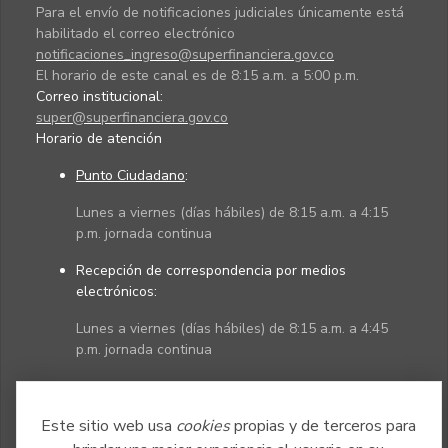
Para el envío de notificaciones judiciales únicamente está
habilitado el correo electrónico
notificaciones_ingreso@superfinanciera.gov.co
El horario de este canal es de 8:15 a.m. a 5:00 p.m.
Correo institucional:
super@superfinanciera.gov.co
Horario de atención
Punto Ciudadano
:
Lunes a viernes (días hábiles) de 8:15 a.m. a 4:15
p.m. jornada continua
Recepción de correspondencia por medios
electrónicos:
Lunes a viernes (días hábiles) de 8:15 a.m. a 4:45
p.m. jornada continua
Políticas
Mapa del sitio
Este sitio web usa
cookies
propias y de terceros para