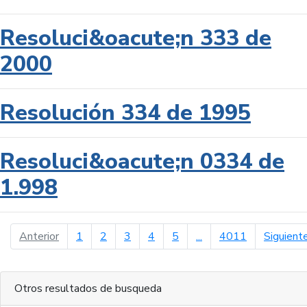
Resoluci&oacute;n 333 de
2000
Resolución 334 de 1995
Resoluci&oacute;n 0334 de
1.998
página anterior
Anterior
1
2
3
4
5
...
4011
Siguient
Otros resultados de busqueda