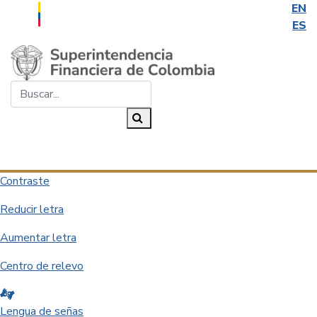
EN
ES
Saltar al contenido principal
Buscar...
Buscar
Desplegar navegación
Contraste
Reducir letra
Aumentar letra
Centro de relevo
Lengua de señas