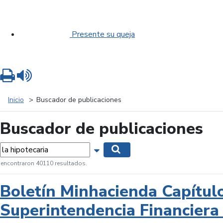
Presente su queja
Imprimir
Leer contenido
Inicio
Buscador de publicaciones
Buscador de publicaciones
labras...
Mostrar opciones de búsqueda
Buscar
 encontraron 40110 resultados.
Boletín Minhacienda Capítul
Superintendencia Financiera 