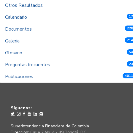
Otros Resultados
Calendario
17
Documentos
228
Galería
214
Glosario
54
Preguntas frecuentes
23
Publicaciones
4011
Síguenos:
Superintendencia Financiera de Colombia
Dirección:
Calle 7 No. 4 - 49 Bogotá, D.C.