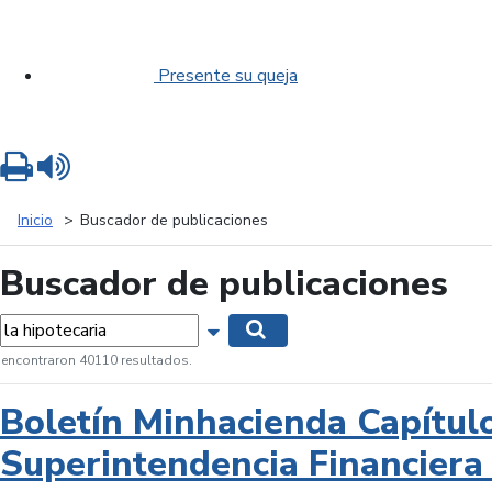
Presente su queja
Imprimir
Leer contenido
Inicio
Buscador de publicaciones
Buscador de publicaciones
labras...
Mostrar opciones de búsqueda
Buscar
 encontraron 40110 resultados.
Boletín Minhacienda Capítul
Superintendencia Financiera 