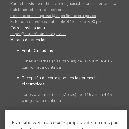
Para el envío de notificaciones judiciales únicamente está
habilitado el correo electrónico
notificaciones_ingreso@superfinanciera.gov.co
El horario de este canal es de 8:15 a.m. a 5:00 p.m.
Correo institucional:
super@superfinanciera.gov.co
Horario de atención
Punto Ciudadano
:
Lunes a viernes (días hábiles) de 8:15 a.m. a 4:15
p.m. jornada continua
Recepción de correspondencia por medios
electrónicos:
Lunes a viernes (días hábiles) de 8:15 a.m. a 4:45
p.m. jornada continua
Políticas
Mapa del sitio
Este sitio web usa
cookies
propias y de terceros para