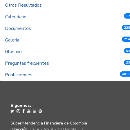
Otros Resultados
Calendario
17
Documentos
228
Galería
214
Glosario
54
Preguntas frecuentes
23
Publicaciones
4011
Síguenos:
Superintendencia Financiera de Colombia
Dirección:
Calle 7 No. 4 - 49 Bogotá, D.C.