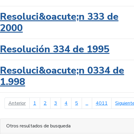
Resoluci&oacute;n 333 de
2000
Resolución 334 de 1995
Resoluci&oacute;n 0334 de
1.998
página anterior
Anterior
1
2
3
4
5
...
4011
Siguient
Otros resultados de busqueda