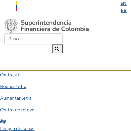
EN
ES
Saltar al contenido principal
Buscar...
Buscar
Desplegar navegación
Contraste
Reducir letra
Aumentar letra
Centro de relevo
Lengua de señas