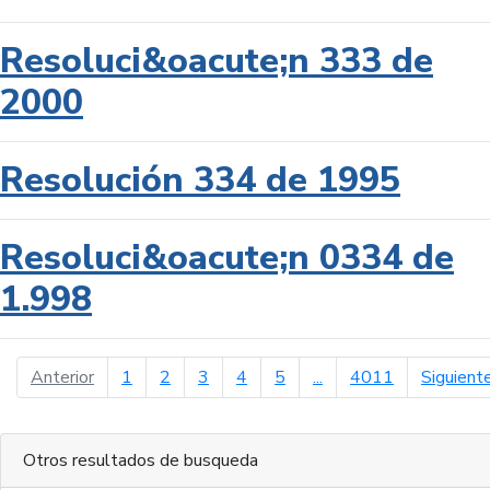
Resoluci&oacute;n 333 de
2000
Resolución 334 de 1995
Resoluci&oacute;n 0334 de
1.998
página anterior
Anterior
1
2
3
4
5
...
4011
Siguient
Otros resultados de busqueda