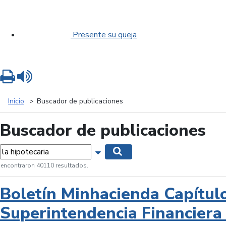
Presente su queja
Imprimir
Leer contenido
Inicio
Buscador de publicaciones
Buscador de publicaciones
labras...
Mostrar opciones de búsqueda
Buscar
 encontraron 40110 resultados.
Boletín Minhacienda Capítul
Superintendencia Financiera 