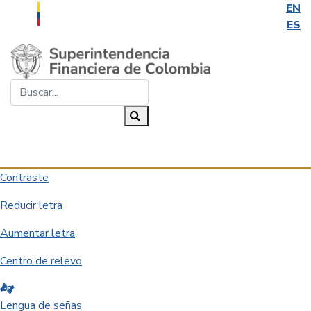
EN
ES
Saltar al contenido principal
Buscar...
Buscar
Desplegar navegación
Contraste
Reducir letra
Aumentar letra
Centro de relevo
Lengua de señas