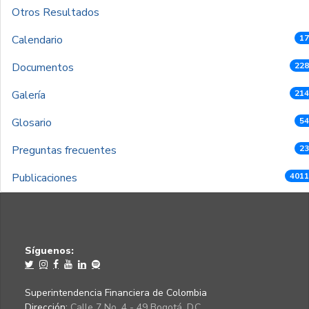
Otros Resultados
Calendario
17
Documentos
228
Galería
214
Glosario
54
Preguntas frecuentes
23
Publicaciones
4011
Síguenos:
Superintendencia Financiera de Colombia
Dirección:
Calle 7 No. 4 - 49 Bogotá, D.C.