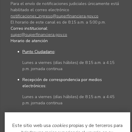
Para el envío de notificaciones judiciales únicamente está
habilitado el correo electrónico
notificaciones_ingreso@superfinanciera.gov.co
El horario de este canal es de 8:15 a.m. a 5:00 p.m.
Correo institucional:
super@superfinanciera.gov.co
Horario de atención
Punto Ciudadano
:
Lunes a viernes (días hábiles) de 8:15 a.m. a 4:15
p.m. jornada continua
Recepción de correspondencia por medios
electrónicos:
Lunes a viernes (días hábiles) de 8:15 a.m. a 4:45
p.m. jornada continua
Políticas
Mapa del sitio
Este sitio web usa
cookies
propias y de terceros para