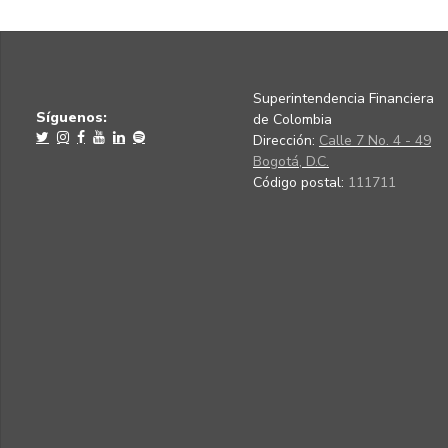
Superintendencia Financiera
Síguenos:
de Colombia
Dirección:
Calle 7 No. 4 - 49
Bogotá, D.C.
Código postal:
111711