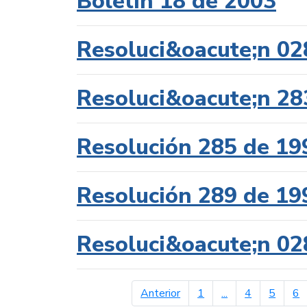
Boletín 18 de 2003
Resoluci&oacute;n 02
Resoluci&oacute;n 28
Resolución 285 de 19
Resolución 289 de 19
Resoluci&oacute;n 02
página anterior
Anterior
1
...
4
5
6