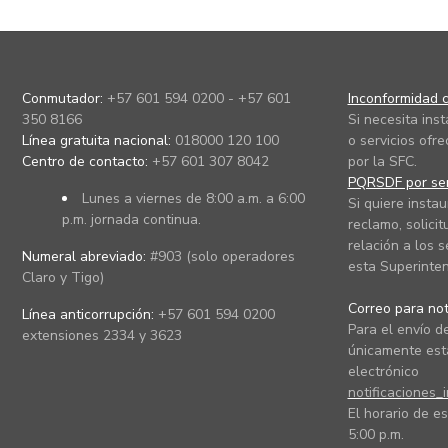
Conmutador:
+57 601 594 0200 - +57 601
Inconformidad c
350 8166
Si necesita ins
Línea gratuita nacional:
018000 120 100
o servicios ofre
Centro de contacto:
+57 601 307 8042
por la SFC.
PQRSDF por ser
Lunes a viernes de 8:00 a.m. a 6:00
Si quiere instau
p.m. jornada continua.
reclamo, solicit
relación a los s
Numeral abreviado:
#903 (solo operadores
esta Superinten
Claro y Tigo)
Correo para noti
Línea anticorrupción:
+57 601 594 0200
Para el envío de
extensiones 2334 y 3623
únicamente está
electrónico
notificaciones_
El horario de es
5:00 p.m.