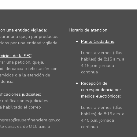
on una entidad vigilada
:
Horario de atención
taurar una queja por productos
Punto Ciudadano
:
cidos por una entidad vigilada
Lunes a viernes (días
vicios de la SFC
:
hábiles) de 8:15 a.m. a
rar una petición, queja,
4:15 p.m. jornada
ud, denuncia o felicitación con
continua
ervicios o a la atención de
dencia.
Recepción de
correspondencia por
ficaciones judiciales:
medios electrónicos:
 notificaciones judiciales
 habilitado el correo
Lunes a viernes (días
hábiles) de 8:15 a.m. a
ingreso@superfinanciera.gov.co
4:45 p.m. jornada
te canal es de 8:15 a.m. a
continua