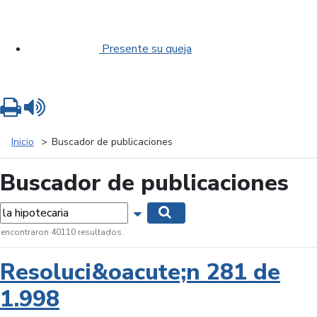
Presente su queja
Imprimir
Leer contenido
Inicio
Buscador de publicaciones
Buscador de publicaciones
labras...
Mostrar opciones de búsqueda
Buscar
 encontraron 40110 resultados.
Resoluci&oacute;n 281 de
1.998