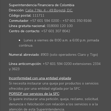
Superintendencia Financiera de Colombia
Dirección:
Calle 7 No. 4 - 49 Bogotá, D.C.
Código postal:
111711
Conmutador:
+57 601 594 0200 - +57 601 350 8166
Línea gratuita nacional:
018000 120 100
Centro de contacto:
+57 601 307 8042
Lunes a viernes de 8:00 a.m. a 6:00 p.m. jornada
continua.
Numeral abreviado:
#903 (solo operadores Claro y Tigo)
Línea anticorrupción:
+57 601 594 0200 extensiones 2334
y 3623
Inconformidad con una entidad vigilada
:
Si necesita instaurar una queja por productos o servicios
ofrecidos por una entidad vigilada por la SFC.
PQRSDF por servicios de la SFC
:
Si quiere instaurar una petición, queja, reclamo, solicitud,
denuncia o felicitación con relación a los servicios o a la
atención de esta Superintendencia.