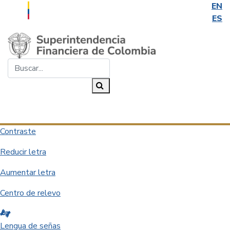
EN
ES
Saltar al contenido principal
Buscar...
Buscar
Desplegar navegación
Contraste
Reducir letra
Aumentar letra
Centro de relevo
Lengua de señas