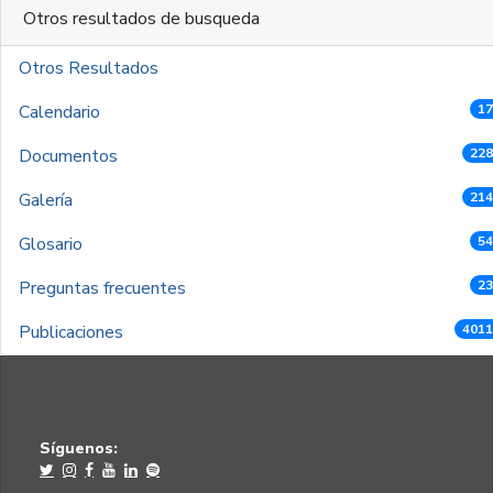
Otros resultados de busqueda
Otros Resultados
Calendario
17
Documentos
228
Galería
214
Glosario
54
Preguntas frecuentes
23
Publicaciones
4011
Síguenos: