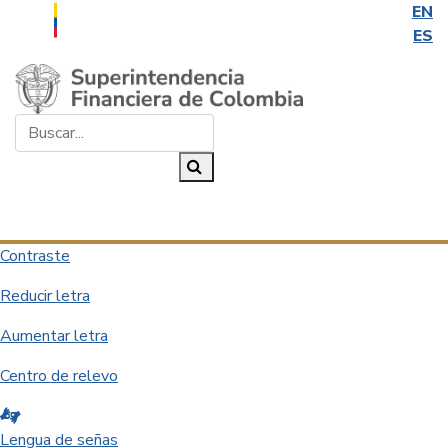
EN
ES
Saltar al contenido principal
Buscar...
Buscar
Desplegar navegación
Contraste
Reducir letra
Aumentar letra
Centro de relevo
Lengua de señas