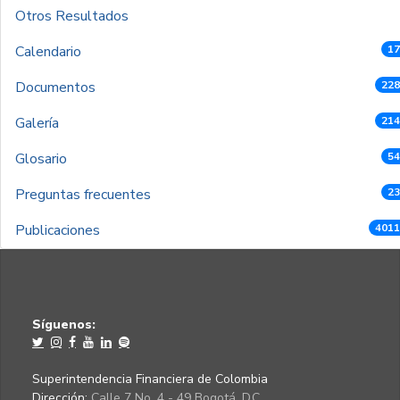
Otros Resultados
Calendario
17
Documentos
228
Galería
214
Glosario
54
Preguntas frecuentes
23
Publicaciones
4011
Síguenos:
Superintendencia Financiera de Colombia
Dirección:
Calle 7 No. 4 - 49 Bogotá, D.C.