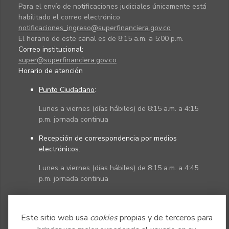
Para el envío de notificaciones judiciales únicamente está
habilitado el correo electrónico
notificaciones_ingreso@superfinanciera.gov.co
El horario de este canal es de 8:15 a.m. a 5:00 p.m.
Correo institucional:
super@superfinanciera.gov.co
Horario de atención
Punto Ciudadano
:
Lunes a viernes (días hábiles) de 8:15 a.m. a 4:15
p.m. jornada continua
Recepción de correspondencia por medios
electrónicos:
Lunes a viernes (días hábiles) de 8:15 a.m. a 4:45
p.m. jornada continua
Políticas
Mapa del sitio
Este sitio web usa
cookies
propias y de terceros para