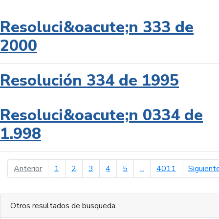
Resoluci&oacute;n 333 de
2000
Resolución 334 de 1995
Resoluci&oacute;n 0334 de
1.998
página anterior
Anterior
1
2
3
4
5
...
4011
Siguient
Otros resultados de busqueda