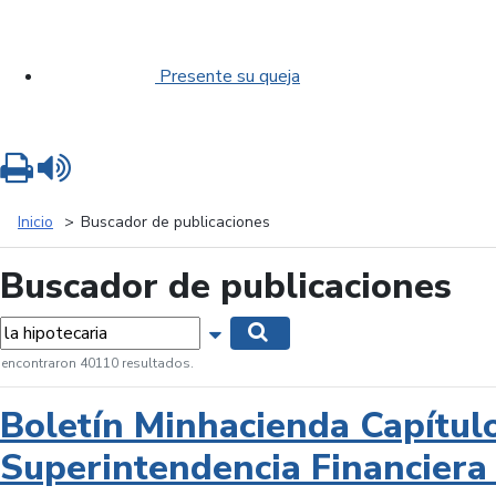
Presente su queja
Imprimir
Leer contenido
Inicio
Buscador de publicaciones
Buscador de publicaciones
labras...
Mostrar opciones de búsqueda
Buscar
 encontraron 40110 resultados.
Boletín Minhacienda Capítul
Superintendencia Financiera 