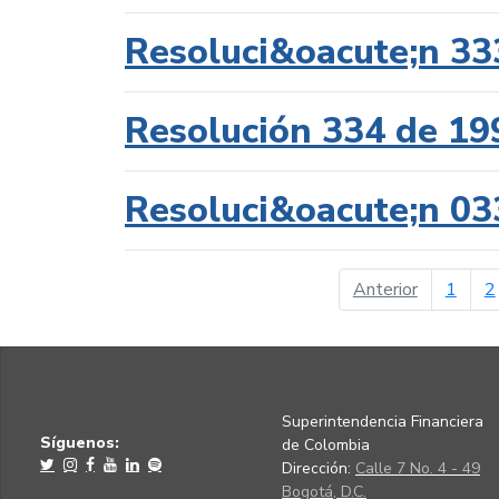
Resoluci&oacute;n 33
Resolución 334 de 19
Resoluci&oacute;n 03
página ant
Anterior
1
2
Superintendencia Financiera
Síguenos:
de Colombia
Dirección:
Calle 7 No. 4 - 49
Bogotá, D.C.