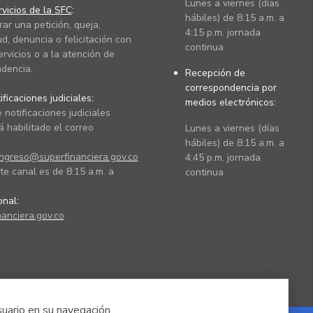
Lunes a viernes (días
vicios de la SFC
:
hábiles) de 8:15 a.m. a
rar una petición, queja,
4:15 p.m. jornada
ud, denuncia o felicitación con
continua
ervicios o a la atención de
dencia.
Recepción de
correspondencia por
ficaciones judiciales:
medios electrónicos:
 notificaciones judiciales
 habilitado el correo
Lunes a viernes (días
hábiles) de 8:15 a.m. a
ingreso@superfinanciera.gov.co
4:45 p.m. jornada
te canal es de 8:15 a.m. a
continua
ional:
anciera.gov.co
suario en su navegación.