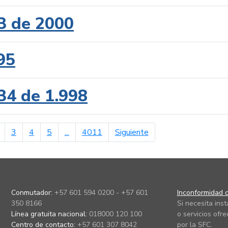
3 de 2000
95
34 de 1.998
erior
página siguiente
3
4
5
...
4011
Siguiente
Conmutador:
+57 601 594 0200 - +57 601
Inconformidad c
350 8166
Si necesita ins
Línea gratuita nacional:
018000 120 100
o servicios ofre
Centro de contacto:
+57 601 307 8042
por la SFC.