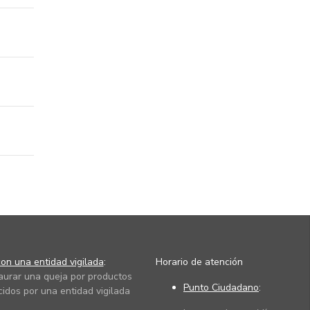
on una entidad vigilada
:
Horario de atención
taurar una queja por productos
Punto Ciudadano
:
cidos por una entidad vigilada