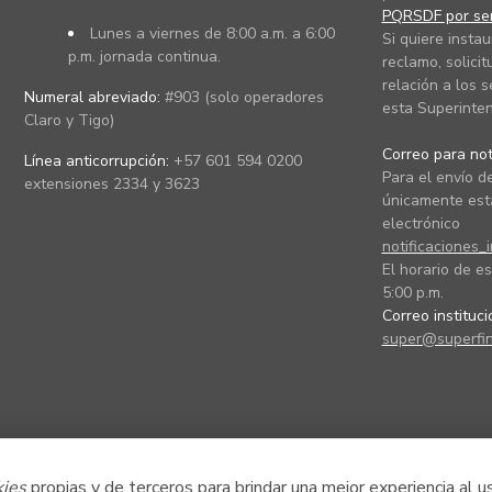
PQRSDF por ser
Lunes a viernes de 8:00 a.m. a 6:00
Si quiere instau
p.m. jornada continua.
reclamo, solicit
relación a los s
Numeral abreviado:
#903 (solo operadores
esta Superinten
Claro y Tigo)
Correo para noti
Línea anticorrupción:
+57 601 594 0200
Para el envío de
extensiones 2334 y 3623
únicamente está
electrónico
notificaciones_
El horario de es
5:00 p.m.
Correo instituc
super@superfin
kies
propias y de terceros para brindar una mejor experiencia al u