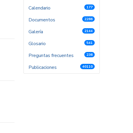
Calendario
177
Documentos
2286
Galería
2144
Glosario
541
Preguntas frecuentes
236
Publicaciones
40110