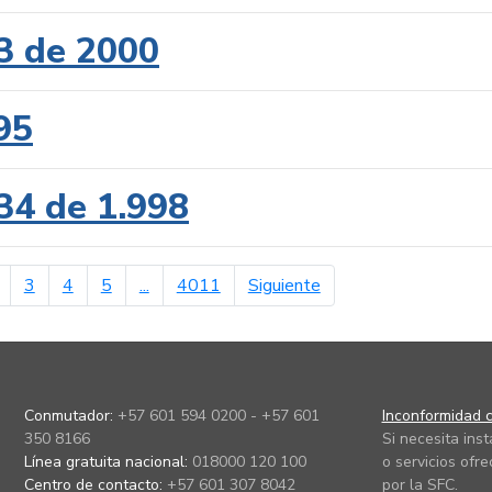
3 de 2000
95
34 de 1.998
erior
página siguiente
3
4
5
...
4011
Siguiente
Conmutador:
+57 601 594 0200 - +57 601
Inconformidad c
350 8166
Si necesita ins
Línea gratuita nacional:
018000 120 100
o servicios ofre
Centro de contacto:
+57 601 307 8042
por la SFC.