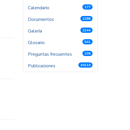
Calendario
177
Documentos
2286
Galería
2144
Glosario
541
Preguntas frecuentes
236
Publicaciones
40110