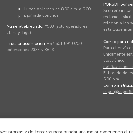
PQRSDF por ser
Lunes a viernes de 8:00 a.m. a 6:00
Si quiere instau
p.m. jornada continua.
reclamo, solicit
relación a los s
Numeral abreviado:
#903 (solo operadores
esta Superinten
Claro y Tigo)
Correo para noti
Línea anticorrupción:
+57 601 594 0200
Para el envío de
extensiones 2334 y 3623
únicamente está
electrónico
notificaciones_
El horario de es
5:00 p.m.
Correo instituc
super@superfin
kies
propias y de terceros para brindar una mejor experiencia al u