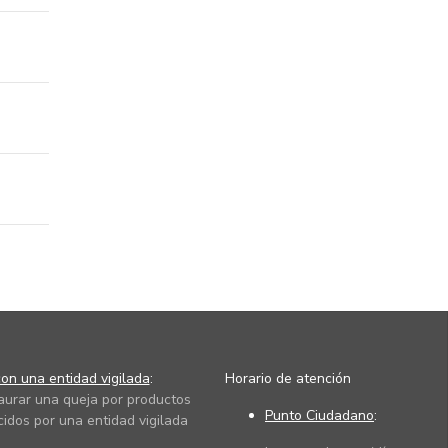
on una entidad vigilada
:
Horario de atención
taurar una queja por productos
Punto Ciudadano
:
cidos por una entidad vigilada