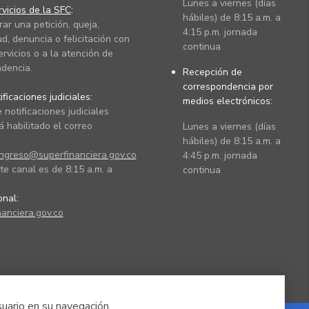
Lunes a viernes (días
vicios de la SFC
:
hábiles) de 8:15 a.m. a
rar una petición, queja,
4:15 p.m. jornada
ud, denuncia o felicitación con
continua
ervicios o a la atención de
dencia.
Recepción de
correspondencia por
ficaciones judiciales:
medios electrónicos:
 notificaciones judiciales
 habilitado el correo
Lunes a viernes (días
hábiles) de 8:15 a.m. a
ingreso@superfinanciera.gov.co
4:45 p.m. jornada
te canal es de 8:15 a.m. a
continua
ional:
anciera.gov.co
suario en su navegación.