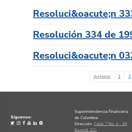
Resoluci&oacute;n 33
Resolución 334 de 19
Resoluci&oacute;n 03
página ant
Anterior
1
2
Superintendencia Financiera
Síguenos:
de Colombia
Dirección:
Calle 7 No. 4 - 49
Bogotá, D.C.