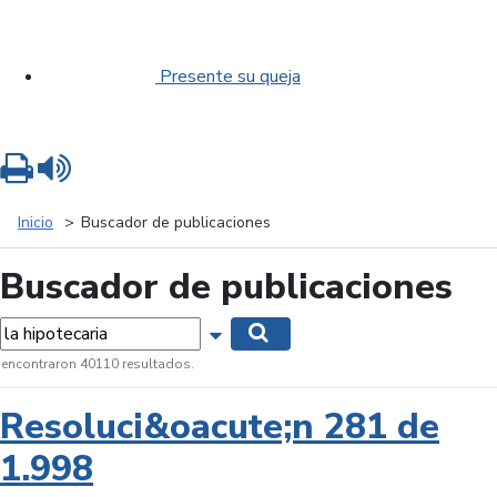
Presente su queja
Imprimir
Leer contenido
Inicio
Buscador de publicaciones
Buscador de publicaciones
labras...
Mostrar opciones de búsqueda
Buscar
 encontraron 40110 resultados.
Resoluci&oacute;n 281 de
1.998