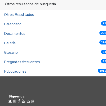
Otros resultados de busqueda
Otros Resultados
Calendario
17
Documentos
228
Galería
214
Glosario
54
Preguntas frecuentes
23
Publicaciones
4011
Síguenos: