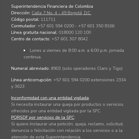
Superintendencia Financiera de Colombia
Dirección:
Calle 7 No. 4 - 49 Bogotá, D.C.
Código postal:
111711
Conmutador:
+57 601 594 0200 - +57 601 350 8166
Línea gratuita nacional:
018000 120 100
Centro de contacto:
+57 601 307 8042
Lunes a viernes de 8:00 a.m. a 6:00 p.m. jornada
continua.
Numeral abreviado:
#903 (solo operadores Claro y Tigo)
Línea anticorrupción:
+57 601 594 0200 extensiones 2334
y 3623
Inconformidad con una entidad vigilada
:
Si necesita instaurar una queja por productos o servicios
ofrecidos por una entidad vigilada por la SFC.
PQRSDF por servicios de la SFC
:
Si quiere instaurar una petición, queja, reclamo, solicitud,
denuncia o felicitación con relación a los servicios o a la
atención de esta Superintendencia.