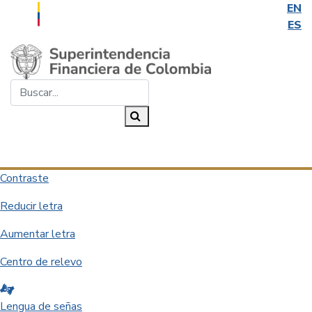
EN
ES
Saltar al contenido principal
Buscar...
Buscar
Desplegar navegación
Contraste
Reducir letra
Aumentar letra
Centro de relevo
Lengua de señas