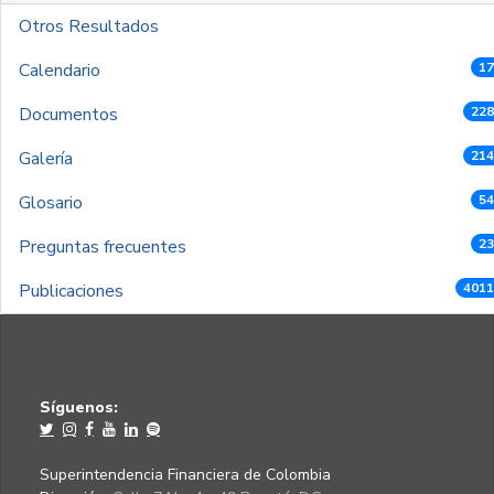
Otros Resultados
Calendario
17
Documentos
228
Galería
214
Glosario
54
Preguntas frecuentes
23
Publicaciones
4011
Síguenos:
Superintendencia Financiera de Colombia