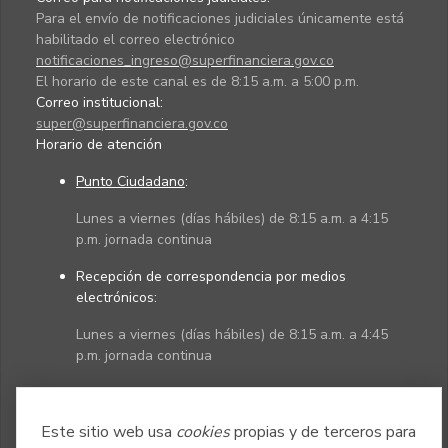
Para el envío de notificaciones judiciales únicamente está
habilitado el correo electrónico
notificaciones_ingreso@superfinanciera.gov.co
El horario de este canal es de 8:15 a.m. a 5:00 p.m.
Correo institucional:
super@superfinanciera.gov.co
Horario de atención
Punto Ciudadano
:
Lunes a viernes (días hábiles) de 8:15 a.m. a 4:15
p.m. jornada continua
Recepción de correspondencia por medios
electrónicos:
Lunes a viernes (días hábiles) de 8:15 a.m. a 4:45
p.m. jornada continua
Políticas
Mapa del sitio
Este sitio web usa
cookies
propias y de terceros para