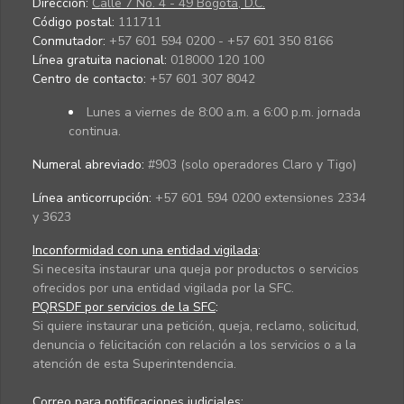
Dirección:
Calle 7 No. 4 - 49 Bogotá, D.C.
Código postal:
111711
Conmutador:
+57 601 594 0200 - +57 601 350 8166
Línea gratuita nacional:
018000 120 100
Centro de contacto:
+57 601 307 8042
Lunes a viernes de 8:00 a.m. a 6:00 p.m. jornada
continua.
Numeral abreviado:
#903 (solo operadores Claro y Tigo)
Línea anticorrupción:
+57 601 594 0200 extensiones 2334
y 3623
Inconformidad con una entidad vigilada
:
Si necesita instaurar una queja por productos o servicios
ofrecidos por una entidad vigilada por la SFC.
PQRSDF por servicios de la SFC
:
Si quiere instaurar una petición, queja, reclamo, solicitud,
denuncia o felicitación con relación a los servicios o a la
atención de esta Superintendencia.
Correo para notificaciones judiciales: