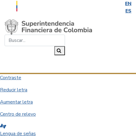
EN
ES
Saltar al contenido principal
Buscar...
Buscar
Desplegar navegación
Contraste
Reducir letra
Aumentar letra
Centro de relevo
Lengua de señas