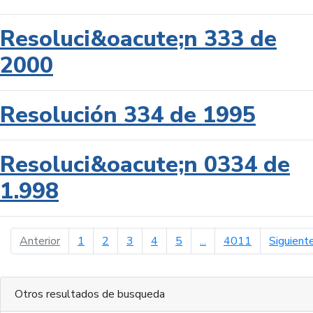
Resoluci&oacute;n 333 de
2000
Resolución 334 de 1995
Resoluci&oacute;n 0334 de
1.998
página anterior
Anterior
1
2
3
4
5
...
4011
Siguient
Otros resultados de busqueda