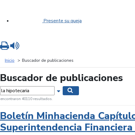
Presente su queja
Imprimir
Leer contenido
Inicio
Buscador de publicaciones
Buscador de publicaciones
labras...
Mostrar opciones de búsqueda
Buscar
 encontraron 40110 resultados.
Boletín Minhacienda Capítul
Superintendencia Financiera 