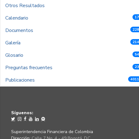
Otros Resultados
Calendario
17
Documentos
228
Galería
214
Glosario
54
Preguntas frecuentes
23
Publicaciones
4011
Síguenos:
Superintendencia Financiera de Colombia
Dirección:
Calle 7 No. 4 - 49 Bogotá, D.C.