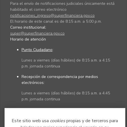
Para el envío de notificaciones judiciales únicamente está
habilitado el correo electrónico
notificaciones_ingreso@superfinanciera.gov.co
El horario de este canal es de 8:15 a.m. a 5:00 p.m.
Correo institucional:
super@superfinanciera.gov.co
Horario de atención
Punto Ciudadano
:
Lunes a viernes (días hábiles) de 8:15 a.m. a 4:15
p.m. jornada continua
Recepción de correspondencia por medios
electrónicos:
Lunes a viernes (días hábiles) de 8:15 a.m. a 4:45
p.m. jornada continua
Políticas
Mapa del sitio
Este sitio web usa
cookies
propias y de terceros para