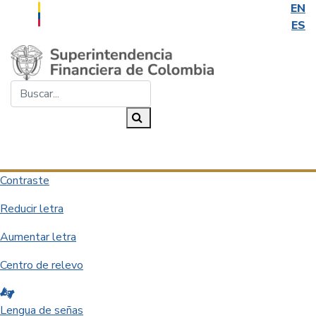
EN
ES
Saltar al contenido principal
Buscar...
Buscar
Desplegar navegación
Contraste
Reducir letra
Aumentar letra
Centro de relevo
Lengua de señas