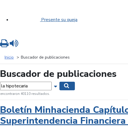
Presente su queja
Imprimir
Leer contenido
Inicio
Buscador de publicaciones
Buscador de publicaciones
labras...
Mostrar opciones de búsqueda
Buscar
 encontraron 40110 resultados.
Boletín Minhacienda Capítul
Superintendencia Financiera 