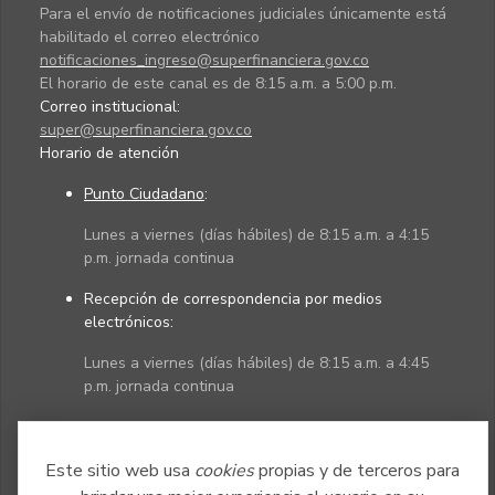
Para el envío de notificaciones judiciales únicamente está
habilitado el correo electrónico
notificaciones_ingreso@superfinanciera.gov.co
El horario de este canal es de 8:15 a.m. a 5:00 p.m.
Correo institucional:
super@superfinanciera.gov.co
Horario de atención
Punto Ciudadano
:
Lunes a viernes (días hábiles) de 8:15 a.m. a 4:15
p.m. jornada continua
Recepción de correspondencia por medios
electrónicos:
Lunes a viernes (días hábiles) de 8:15 a.m. a 4:45
p.m. jornada continua
Políticas
Mapa del sitio
Este sitio web usa
cookies
propias y de terceros para