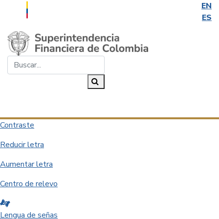
EN
ES
Saltar al contenido principal
Buscar...
Buscar
Desplegar navegación
Contraste
Reducir letra
Aumentar letra
Centro de relevo
Lengua de señas