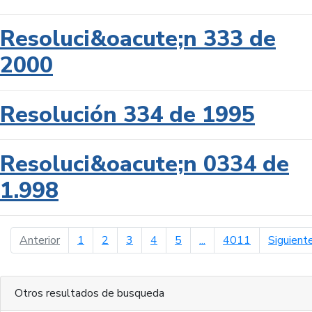
Resoluci&oacute;n 333 de
2000
Resolución 334 de 1995
Resoluci&oacute;n 0334 de
1.998
página anterior
Anterior
1
2
3
4
5
...
4011
Siguient
Otros resultados de busqueda