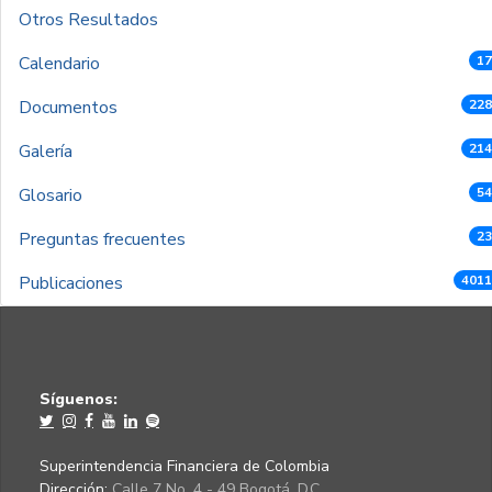
Otros Resultados
Calendario
17
Documentos
228
Galería
214
Glosario
54
Preguntas frecuentes
23
Publicaciones
4011
Síguenos:
Superintendencia Financiera de Colombia
Dirección:
Calle 7 No. 4 - 49 Bogotá, D.C.