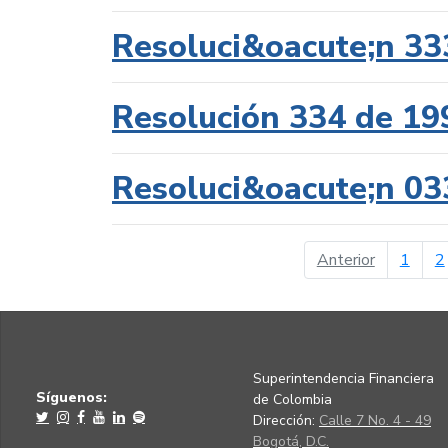
Resoluci&oacute;n 33
Resolución 334 de 19
Resoluci&oacute;n 03
página ant
Anterior
1
2
Superintendencia Financiera
Síguenos:
de Colombia
Dirección:
Calle 7 No. 4 - 49
Bogotá, D.C.