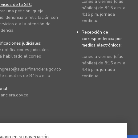
Lunes a viernes (días
vicios de la SFC
:
hábiles) de 8:15 a.m. a
rar una petición, queja,
4:15 p.m. jornada
ud, denuncia o felicitación con
continua
ervicios o a la atención de
dencia.
Recepción de
correspondencia por
ficaciones judiciales:
medios electrónicos:
 notificaciones judiciales
 habilitado el correo
Lunes a viernes (días
hábiles) de 8:15 a.m. a
ingreso@superfinanciera.gov.co
4:45 p.m. jornada
te canal es de 8:15 a.m. a
continua
ional:
anciera.gov.co
suario en su navegación.