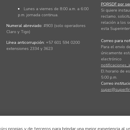
PQRSDF por ser
Lunes a viernes de 8:00 a.m. a 6:00
Si quiere instau
p.m. jornada continua.
reclamo, solicit
relación a los s
Numeral abreviado:
#903 (solo operadores
esta Superinten
Claro y Tigo)
Correo para noti
Línea anticorrupción:
+57 601 594 0200
Para el envío de
extensiones 2334 y 3623
únicamente está
electrónico
notificaciones_
El horario de es
5:00 p.m.
Correo instituc
super@superfin
kies
propias y de terceros para brindar una mejor experiencia al u