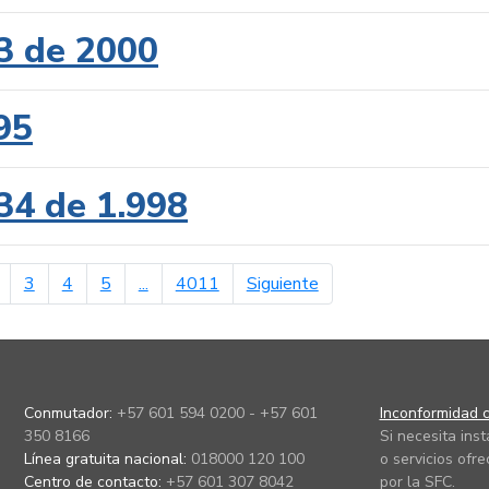
3 de 2000
95
34 de 1.998
erior
página siguiente
3
4
5
...
4011
Siguiente
Conmutador:
+57 601 594 0200 - +57 601
Inconformidad c
350 8166
Si necesita ins
Línea gratuita nacional:
018000 120 100
o servicios ofre
Centro de contacto:
+57 601 307 8042
por la SFC.