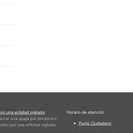
on una entidad vigilada
:
Horario de atención
taurar una queja por productos
Punto Ciudadano
:
cidos por una entidad vigilada