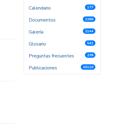
Calendario
177
Documentos
2286
Galería
2144
Glosario
541
Preguntas frecuentes
236
Publicaciones
40110