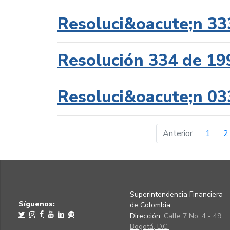
Resoluci&oacute;n 33
Resolución 334 de 19
Resoluci&oacute;n 03
página ant
Anterior
1
2
Superintendencia Financiera
Síguenos:
de Colombia
Dirección:
Calle 7 No. 4 - 49
Bogotá, D.C.