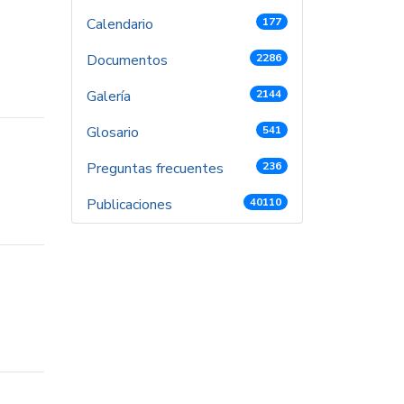
Calendario
177
Documentos
2286
Galería
2144
Glosario
541
Preguntas frecuentes
236
Publicaciones
40110