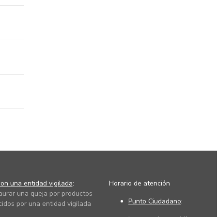
on una entidad vigilada
:
Horario de atención
taurar una queja por productos
Punto Ciudadano
:
cidos por una entidad vigilada