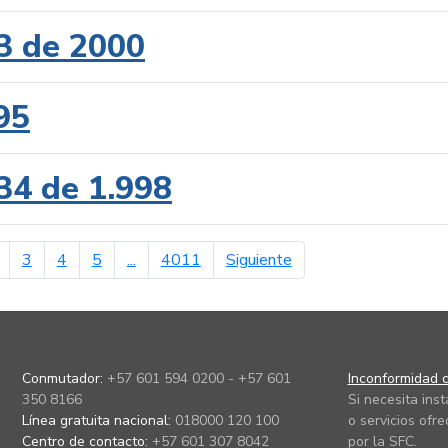
3 de 2000
95
34 de 1.998
erior
página siguiente
3
4
5
...
4011
Siguiente
Conmutador:
+57 601 594 0200 - +57 601
Inconformidad c
350 8166
Si necesita ins
Línea gratuita nacional:
018000 120 100
o servicios ofre
Centro de contacto:
+57 601 307 8042
por la SFC.