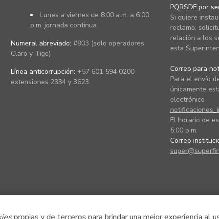
PQRSDF por ser
Lunes a viernes de 8:00 a.m. a 6:00
Si quiere instau
p.m. jornada continua.
reclamo, solicit
relación a los s
Numeral abreviado:
#903 (solo operadores
esta Superinten
Claro y Tigo)
Correo para noti
Línea anticorrupción:
+57 601 594 0200
Para el envío de
extensiones 2334 y 3623
únicamente está
electrónico
notificaciones_
El horario de es
5:00 p.m.
Correo instituc
super@superfin
kies
propias y de terceros para brindar una mejor experiencia al u