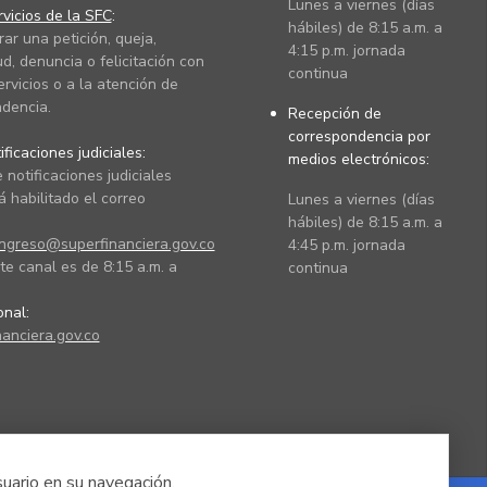
Lunes a viernes (días
vicios de la SFC
:
hábiles) de 8:15 a.m. a
rar una petición, queja,
4:15 p.m. jornada
ud, denuncia o felicitación con
continua
ervicios o a la atención de
dencia.
Recepción de
correspondencia por
ficaciones judiciales:
medios electrónicos:
 notificaciones judiciales
 habilitado el correo
Lunes a viernes (días
hábiles) de 8:15 a.m. a
ingreso@superfinanciera.gov.co
4:45 p.m. jornada
te canal es de 8:15 a.m. a
continua
ional:
anciera.gov.co
suario en su navegación.