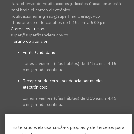
Para el envío de notificaciones judiciales únicamente está
habilitado el correo electrónico
notificaciones_ingreso@superfinanciera.gov.co
El horario de este canal es de 8:15 a.m. a 5:00 p.m.
Correo institucional:
super@superfinanciera.gov.co
Horario de atención
Punto Ciudadano
:
Lunes a viernes (días hábiles) de 8:15 a.m. a 4:15
p.m. jornada continua
Recepción de correspondencia por medios
electrónicos:
Lunes a viernes (días hábiles) de 8:15 a.m. a 4:45
p.m. jornada continua
Políticas
Mapa del sitio
Este sitio web usa
cookies
propias y de terceros para