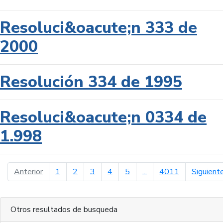
Resoluci&oacute;n 333 de
2000
Resolución 334 de 1995
Resoluci&oacute;n 0334 de
1.998
página anterior
Anterior
1
2
3
4
5
...
4011
Siguient
Otros resultados de busqueda