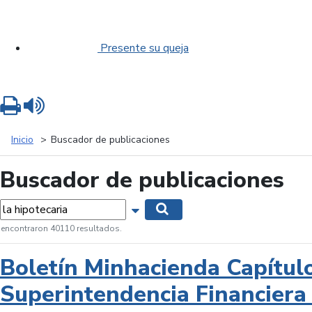
Presente su queja
Imprimir
Leer contenido
Inicio
Buscador de publicaciones
Buscador de publicaciones
labras...
Mostrar opciones de búsqueda
Buscar
 encontraron 40110 resultados.
Boletín Minhacienda Capítul
Superintendencia Financiera 