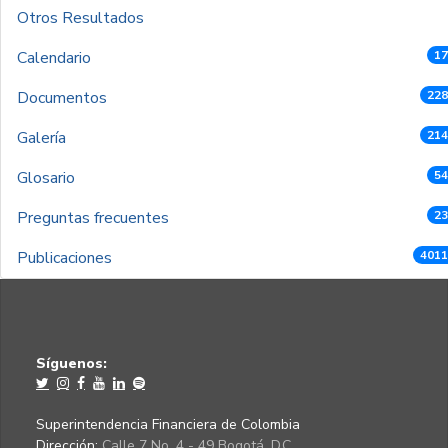
Otros Resultados
Calendario
17
Documentos
228
Galería
214
Glosario
54
Preguntas frecuentes
23
Publicaciones
4011
Síguenos:
Superintendencia Financiera de Colombia
Dirección:
Calle 7 No. 4 - 49 Bogotá, D.C.