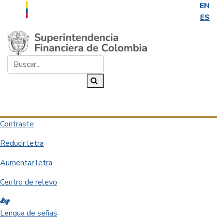
EN
ES
Saltar al contenido principal
Buscar...
Buscar
Desplegar navegación
Contraste
Reducir letra
Aumentar letra
Centro de relevo
Lengua de señas