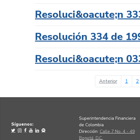
Resoluci&oacute;n 33
Resolución 334 de 19
Resoluci&oacute;n 03
página ant
Anterior
1
2
Superintendencia Financiera
Síguenos:
de Colombia
Dirección:
Calle 7 No. 4 - 49
Bogotá, D.C.