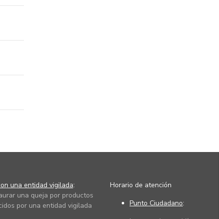
on una entidad vigilada
:
Horario de atención
taurar una queja por productos
Punto Ciudadano
:
cidos por una entidad vigilada