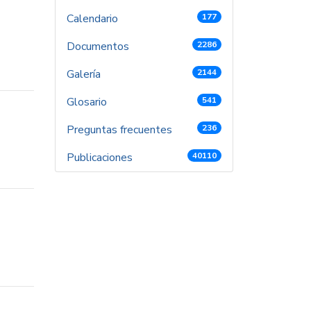
Calendario
177
Documentos
2286
Galería
2144
Glosario
541
Preguntas frecuentes
236
Publicaciones
40110