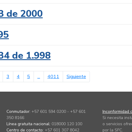
3 de 2000
95
34 de 1.998
erior
página siguiente
3
4
5
...
4011
Siguiente
Conmutador:
+57 601 594 0200 - +57 601
Inconformidad c
350 8166
Si necesita ins
Línea gratuita nacional:
018000 120 100
o servicios ofre
Centro de contacto:
+57 601 307 8042
por la SFC.