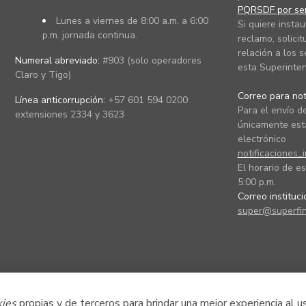
PQRSDF por ser
Lunes a viernes de 8:00 a.m. a 6:00
Si quiere instau
p.m. jornada continua.
reclamo, solicit
relación a los s
Numeral abreviado:
#903 (solo operadores
esta Superinten
Claro y Tigo)
Correo para noti
Línea anticorrupción:
+57 601 594 0200
Para el envío de
extensiones 2334 y 3623
únicamente está
electrónico
notificaciones_
El horario de es
5:00 p.m.
Correo instituc
super@superfin
kies
propias y de terceros para brindar una mejor experiencia al u