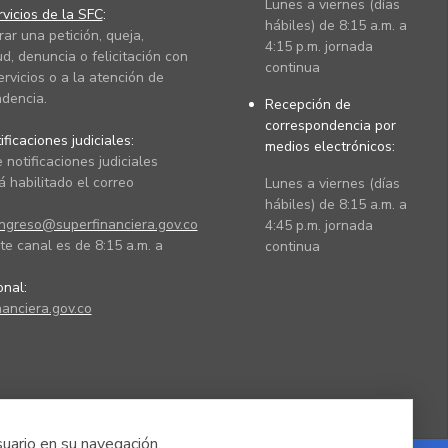
Lunes a viernes (días
vicios de la SFC
:
hábiles) de 8:15 a.m. a
rar una petición, queja,
4:15 p.m. jornada
ud, denuncia o felicitación con
continua
ervicios o a la atención de
dencia.
Recepción de
correspondencia por
ficaciones judiciales:
medios electrónicos:
 notificaciones judiciales
 habilitado el correo
Lunes a viernes (días
hábiles) de 8:15 a.m. a
ingreso@superfinanciera.gov.co
4:45 p.m. jornada
te canal es de 8:15 a.m. a
continua
ional:
anciera.gov.co
suario en su navegación.