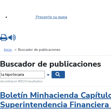
Presente su queja
Imprimir
Leer contenido
Inicio
Buscador de publicaciones
Buscador de publicaciones
labras...
Mostrar opciones de búsqueda
Buscar
 encontraron 40110 resultados.
Boletín Minhacienda Capítul
Superintendencia Financiera 