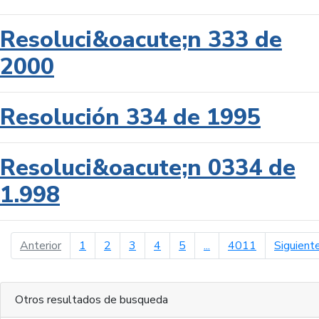
Resoluci&oacute;n 333 de
2000
Resolución 334 de 1995
Resoluci&oacute;n 0334 de
1.998
página anterior
Anterior
1
2
3
4
5
...
4011
Siguient
Otros resultados de busqueda