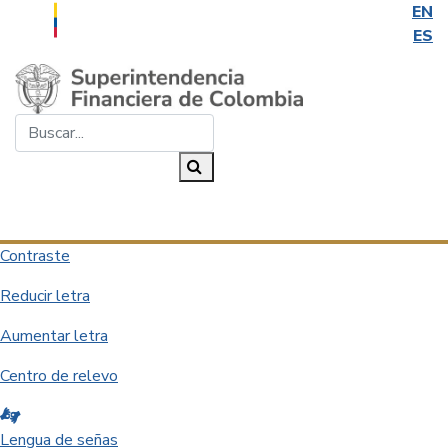
EN
ES
Saltar al contenido principal
Buscar...
Buscar
Desplegar navegación
Contraste
Reducir letra
Aumentar letra
Centro de relevo
Lengua de señas