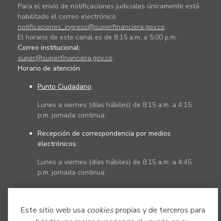
Para el envío de notificaciones judiciales únicamente está
habilitado el correo electrónico
notificaciones_ingreso@superfinanciera.gov.co
El horario de este canal es de 8:15 a.m. a 5:00 p.m.
Correo institucional:
super@superfinanciera.gov.co
Horario de atención
Punto Ciudadano
:
Lunes a viernes (días hábiles) de 8:15 a.m. a 4:15
p.m. jornada continua
Recepción de correspondencia por medios
electrónicos:
Lunes a viernes (días hábiles) de 8:15 a.m. a 4:45
p.m. jornada continua
Políticas
Mapa del sitio
Este sitio web usa
cookies
propias y de terceros para