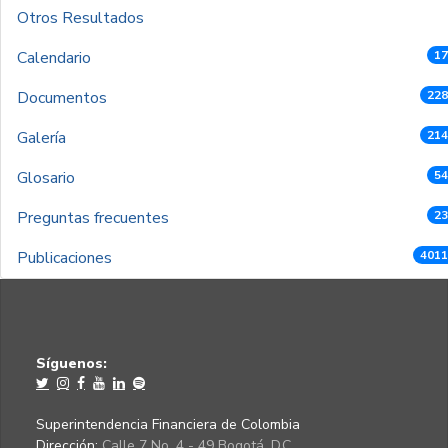
Otros Resultados
Calendario
17
Documentos
228
Galería
214
Glosario
54
Preguntas frecuentes
23
Publicaciones
4011
Síguenos:
Superintendencia Financiera de Colombia
Dirección:
Calle 7 No. 4 - 49 Bogotá, D.C.