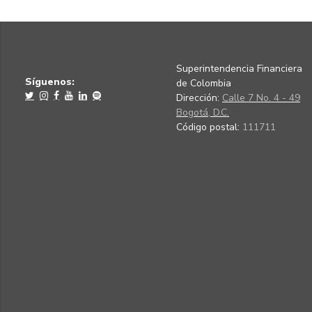
Superintendencia Financiera
Síguenos:
de Colombia
Dirección:
Calle 7 No. 4 - 49
Bogotá, D.C.
Código postal:
111711