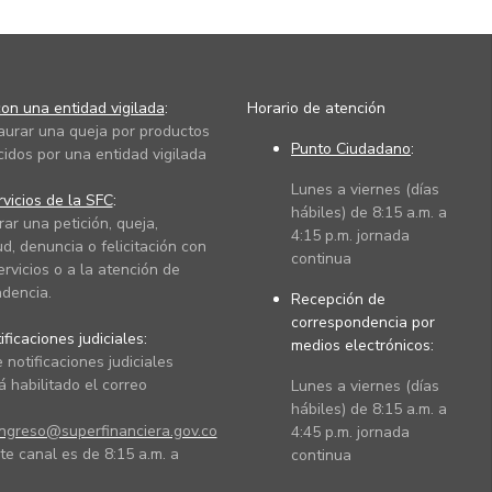
on una entidad vigilada
:
Horario de atención
taurar una queja por productos
Punto Ciudadano
:
cidos por una entidad vigilada
Lunes a viernes (días
vicios de la SFC
:
hábiles) de 8:15 a.m. a
rar una petición, queja,
4:15 p.m. jornada
ud, denuncia o felicitación con
continua
ervicios o a la atención de
dencia.
Recepción de
correspondencia por
ficaciones judiciales:
medios electrónicos:
 notificaciones judiciales
 habilitado el correo
Lunes a viernes (días
hábiles) de 8:15 a.m. a
ingreso@superfinanciera.gov.co
4:45 p.m. jornada
te canal es de 8:15 a.m. a
continua