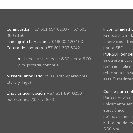
Conmutador:
+57 601 594 0200 - +57 601
Inconformidad c
350 8166
Si necesita ins
Línea gratuita nacional:
018000 120 100
o servicios ofre
Centro de contacto:
+57 601 307 8042
por la SFC.
PQRSDF por ser
Lunes a viernes de 8:00 a.m. a 6:00
Si quiere instau
p.m. jornada continua.
reclamo, solicit
relación a los s
Numeral abreviado:
#903 (solo operadores
esta Superinten
Claro y Tigo)
Correo para noti
Línea anticorrupción:
+57 601 594 0200
Para el envío de
extensiones 2334 y 3623
únicamente está
electrónico
notificaciones_
El horario de es
5:00 p.m.