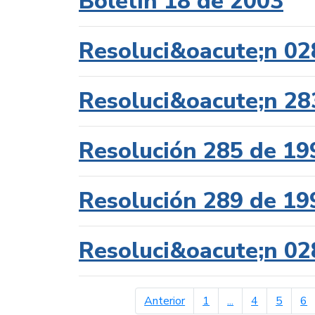
Boletín 18 de 2003
Resoluci&oacute;n 02
Resoluci&oacute;n 28
Resolución 285 de 19
Resolución 289 de 19
Resoluci&oacute;n 02
página anterior
Anterior
1
...
4
5
6