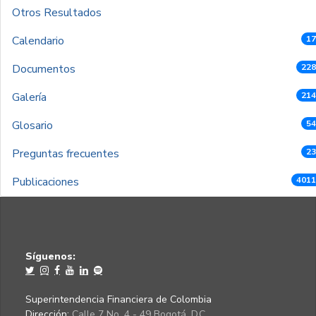
Otros Resultados
Calendario
17
Documentos
228
Galería
214
Glosario
54
Preguntas frecuentes
23
Publicaciones
4011
Síguenos:
Superintendencia Financiera de Colombia
Dirección:
Calle 7 No. 4 - 49 Bogotá, D.C.