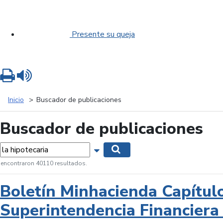
Presente su queja
Imprimir
Leer contenido
Inicio
Buscador de publicaciones
Buscador de publicaciones
labras...
Mostrar opciones de búsqueda
Buscar
 encontraron 40110 resultados.
Boletín Minhacienda Capítul
Superintendencia Financiera 