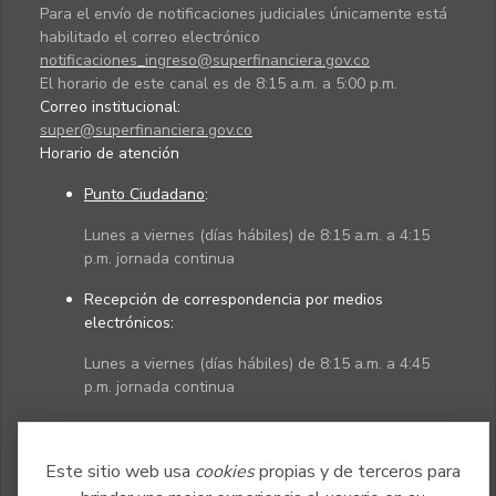
Para el envío de notificaciones judiciales únicamente está
habilitado el correo electrónico
notificaciones_ingreso@superfinanciera.gov.co
El horario de este canal es de 8:15 a.m. a 5:00 p.m.
Correo institucional:
super@superfinanciera.gov.co
Horario de atención
Punto Ciudadano
:
Lunes a viernes (días hábiles) de 8:15 a.m. a 4:15
p.m. jornada continua
Recepción de correspondencia por medios
electrónicos:
Lunes a viernes (días hábiles) de 8:15 a.m. a 4:45
p.m. jornada continua
Políticas
Mapa del sitio
Este sitio web usa
cookies
propias y de terceros para