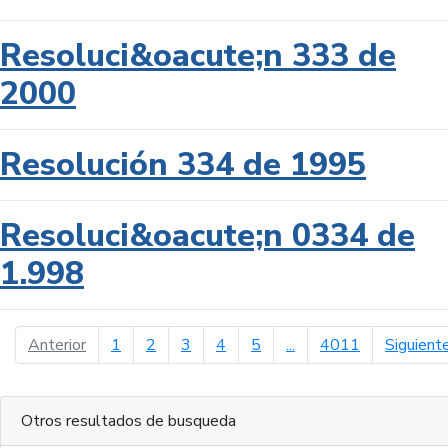
Resoluci&oacute;n 333 de
2000
Resolución 334 de 1995
Resoluci&oacute;n 0334 de
1.998
página anterior
Anterior
1
2
3
4
5
...
4011
Siguient
Otros resultados de busqueda