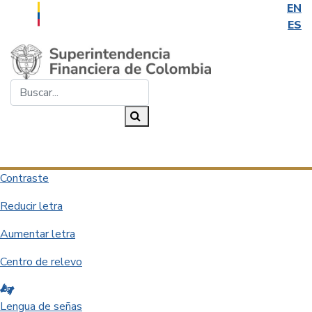
EN
ES
Saltar al contenido principal
Buscar...
Buscar
Desplegar navegación
Contraste
Reducir letra
Aumentar letra
Centro de relevo
Lengua de señas