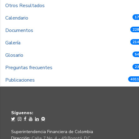
Otros Resultados
Calendario
17
Documentos
228
Galería
214
Glosario
54
Preguntas frecuentes
23
Publicaciones
4011
Síguenos:
Superintendencia Financiera de Colombia
Dirección:
Calle 7 No. 4 - 49 Bogotá, D.C.