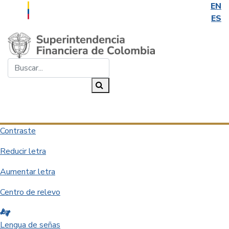
EN
ES
Saltar al contenido principal
Buscar...
Buscar
Desplegar navegación
Contraste
Reducir letra
Aumentar letra
Centro de relevo
Lengua de señas