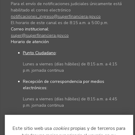
Para el envío de notificaciones judiciales únicamente está
habilitado el correo electrónico
notificaciones_ingreso@superfinanciera.gov.co
El horario de este canal es de 8:15 a.m. a 5:00 p.m.
Correo institucional:
super@superfinanciera.gov.co
Horario de atención
Punto Ciudadano
:
Lunes a viernes (días hábiles) de 8:15 a.m. a 4:15
p.m. jornada continua
Recepción de correspondencia por medios
electrónicos:
Lunes a viernes (días hábiles) de 8:15 a.m. a 4:45
p.m. jornada continua
Políticas
Mapa del sitio
Este sitio web usa
cookies
propias y de terceros para