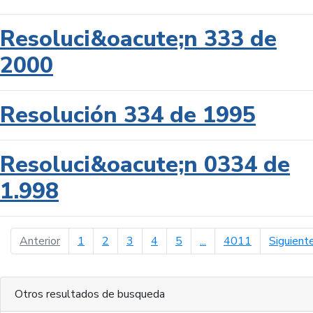
Resoluci&oacute;n 333 de
2000
Resolución 334 de 1995
Resoluci&oacute;n 0334 de
1.998
página anterior
Anterior
1
2
3
4
5
...
4011
Siguient
Otros resultados de busqueda