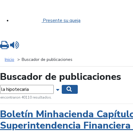
Presente su queja
Imprimir
Leer contenido
Inicio
Buscador de publicaciones
Buscador de publicaciones
labras...
Mostrar opciones de búsqueda
Buscar
 encontraron 40110 resultados.
Boletín Minhacienda Capítul
Superintendencia Financiera 