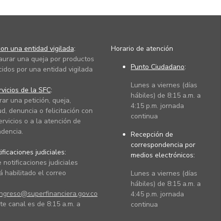
on una entidad vigilada
:
Horario de atención
taurar una queja por productos
Punto Ciudadano
:
cidos por una entidad vigilada
Lunes a viernes (días
vicios de la SFC
:
hábiles) de 8:15 a.m. a
rar una petición, queja,
4:15 p.m. jornada
ud, denuncia o felicitación con
continua
ervicios o a la atención de
dencia.
Recepción de
correspondencia por
ficaciones judiciales:
medios electrónicos:
 notificaciones judiciales
 habilitado el correo
Lunes a viernes (días
hábiles) de 8:15 a.m. a
ingreso@superfinanciera.gov.co
4:45 p.m. jornada
te canal es de 8:15 a.m. a
continua