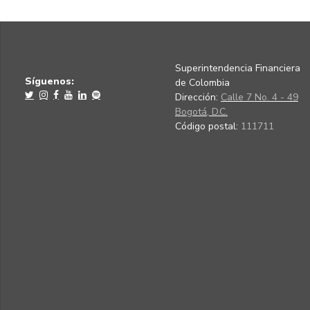
Superintendencia Financiera
Síguenos:
de Colombia
Dirección:
Calle 7 No. 4 - 49
Bogotá, D.C.
Código postal:
111711