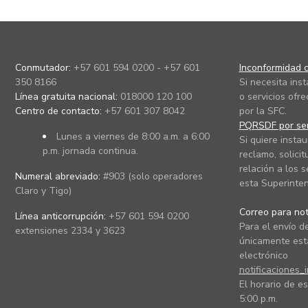
Conmutador:
+57 601 594 0200 - +57 601
Inconformidad c
350 8166
Si necesita ins
Línea gratuita nacional:
018000 120 100
o servicios ofre
Centro de contacto:
+57 601 307 8042
por la SFC.
PQRSDF por ser
Lunes a viernes de 8:00 a.m. a 6:00
Si quiere instau
p.m. jornada continua.
reclamo, solicit
relación a los s
Numeral abreviado:
#903 (solo operadores
esta Superinten
Claro y Tigo)
Correo para noti
Línea anticorrupción:
+57 601 594 0200
Para el envío de
extensiones 2334 y 3623
únicamente está
electrónico
notificaciones_
El horario de es
5:00 p.m.