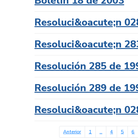
Boletín 18 de 2003
Resoluci&oacute;n 02
Resoluci&oacute;n 28
Resolución 285 de 19
Resolución 289 de 19
Resoluci&oacute;n 02
página anterior
Anterior
1
...
4
5
6