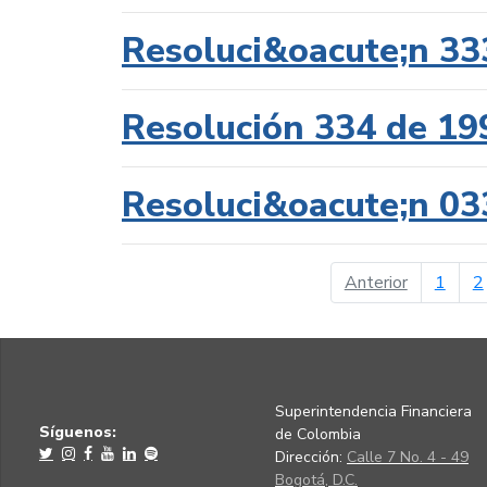
Resoluci&oacute;n 33
Resolución 334 de 19
Resoluci&oacute;n 03
página ant
Anterior
1
2
Superintendencia Financiera
Síguenos:
de Colombia
Dirección:
Calle 7 No. 4 - 49
Bogotá, D.C.