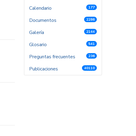
Calendario
177
Documentos
2286
Galería
2144
Glosario
541
Preguntas frecuentes
236
Publicaciones
40110