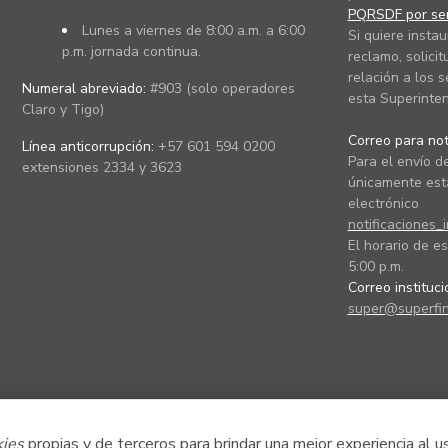
PQRSDF por ser
Lunes a viernes de 8:00 a.m. a 6:00
Si quiere instau
p.m. jornada continua.
reclamo, solicit
relación a los s
Numeral abreviado:
#903 (solo operadores
esta Superinten
Claro y Tigo)
Correo para noti
Línea anticorrupción:
+57 601 594 0200
Para el envío de
extensiones 2334 y 3623
únicamente está
electrónico
notificaciones_
El horario de es
5:00 p.m.
Correo instituc
super@superfin
kies
propias y de terceros para brindar una mejor experiencia al u