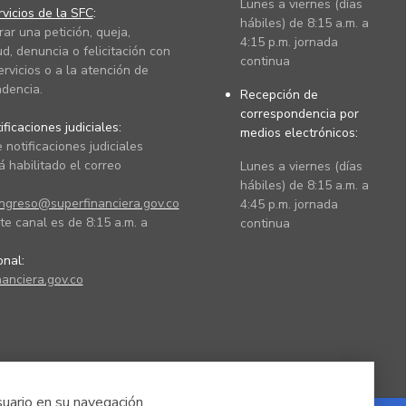
Lunes a viernes (días
vicios de la SFC
:
hábiles) de 8:15 a.m. a
rar una petición, queja,
4:15 p.m. jornada
ud, denuncia o felicitación con
continua
ervicios o a la atención de
dencia.
Recepción de
correspondencia por
ficaciones judiciales:
medios electrónicos:
 notificaciones judiciales
 habilitado el correo
Lunes a viernes (días
hábiles) de 8:15 a.m. a
ingreso@superfinanciera.gov.co
4:45 p.m. jornada
te canal es de 8:15 a.m. a
continua
ional:
anciera.gov.co
suario en su navegación.