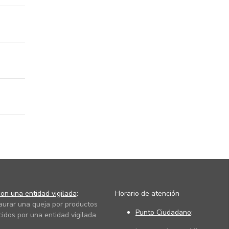
on una entidad vigilada
:
Horario de atención
taurar una queja por productos
Punto Ciudadano
:
cidos por una entidad vigilada