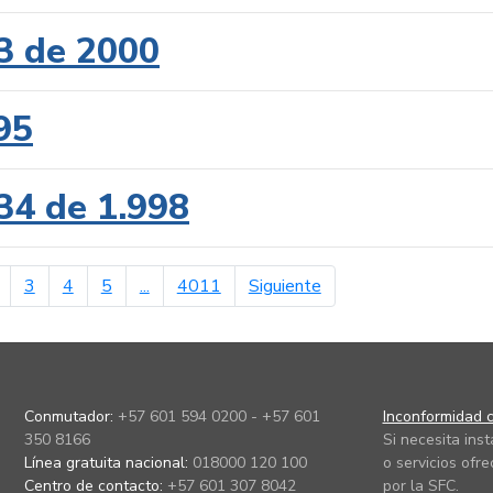
3 de 2000
95
34 de 1.998
erior
página siguiente
3
4
5
...
4011
Siguiente
Conmutador:
+57 601 594 0200 - +57 601
Inconformidad c
350 8166
Si necesita ins
Línea gratuita nacional:
018000 120 100
o servicios ofre
Centro de contacto:
+57 601 307 8042
por la SFC.