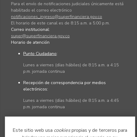
Para el envío de notificaciones judiciales únicamente está
habilitado el correo electrónico
notificaciones_ingreso@superfinanciera.gov.co
El horario de este canal es de 8:15 a.m. a 5:00 p.m.
Correo institucional:
super@superfinanciera.gov.co
Horario de atención
Punto Ciudadano
:
Lunes a viernes (días hábiles) de 8:15 a.m. a 4:15
p.m. jornada continua
Recepción de correspondencia por medios
electrónicos:
Lunes a viernes (días hábiles) de 8:15 a.m. a 4:45
p.m. jornada continua
Políticas
Mapa del sitio
Este sitio web usa
cookies
propias y de terceros para