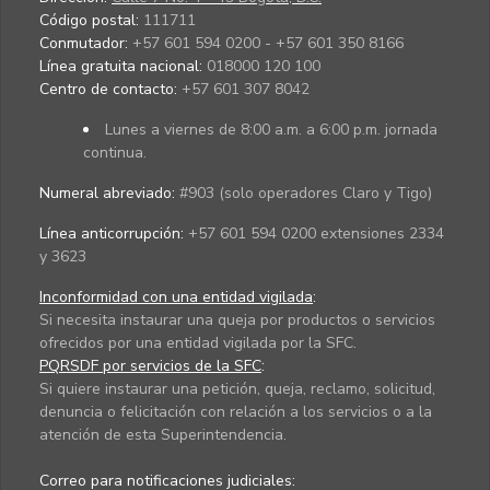
Código postal:
111711
Conmutador:
+57 601 594 0200 - +57 601 350 8166
Línea gratuita nacional:
018000 120 100
Centro de contacto:
+57 601 307 8042
Lunes a viernes de 8:00 a.m. a 6:00 p.m. jornada
continua.
Numeral abreviado:
#903 (solo operadores Claro y Tigo)
Línea anticorrupción:
+57 601 594 0200 extensiones 2334
y 3623
Inconformidad con una entidad vigilada
:
Si necesita instaurar una queja por productos o servicios
ofrecidos por una entidad vigilada por la SFC.
PQRSDF por servicios de la SFC
:
Si quiere instaurar una petición, queja, reclamo, solicitud,
denuncia o felicitación con relación a los servicios o a la
atención de esta Superintendencia.
Correo para notificaciones judiciales: