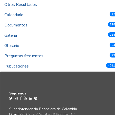
Otros Resultados
Calendario
17
Documentos
228
Galería
214
Glosario
54
Preguntas frecuentes
23
Publicaciones
4011
Síguenos:
Superintendencia Financiera de Colombia
Dirección:
Calle 7 No. 4 - 49 Bogotá, D.C.