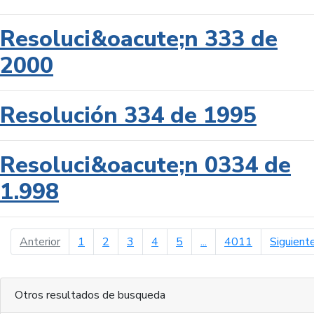
Resoluci&oacute;n 333 de
2000
Resolución 334 de 1995
Resoluci&oacute;n 0334 de
1.998
página anterior
Anterior
1
2
3
4
5
...
4011
Siguient
Otros resultados de busqueda