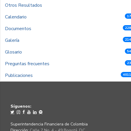
Otros Resultados
Calendario
17
Documentos
228
Galería
214
Glosario
54
Preguntas frecuentes
23
Publicaciones
4011
Síguenos:
Superintendencia Financiera de Colombia
Dirección:
Calle 7 No. 4 - 49 Bogotá, D.C.