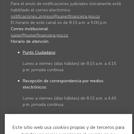
Para el envío de notificaciones judiciales únicamente está
habilitado el correo electrónico
notificaciones_ingreso@superfinanciera.gov.co
El horario de este canal es de 8:15 a.m. a 5:00 p.m.
Correo institucional:
super@superfinanciera.gov.co
Horario de atención
Punto Ciudadano
:
Lunes a viernes (días hábiles) de 8:15 a.m. a 4:15
p.m. jornada continua
Recepción de correspondencia por medios
electrónicos:
Lunes a viernes (días hábiles) de 8:15 a.m. a 4:45
p.m. jornada continua
Políticas
Mapa del sitio
Este sitio web usa
cookies
propias y de terceros para