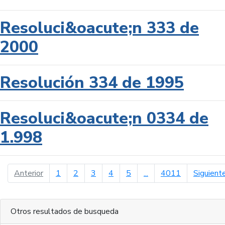
Resoluci&oacute;n 333 de
2000
Resolución 334 de 1995
Resoluci&oacute;n 0334 de
1.998
página anterior
Anterior
1
2
3
4
5
...
4011
Siguient
Otros resultados de busqueda