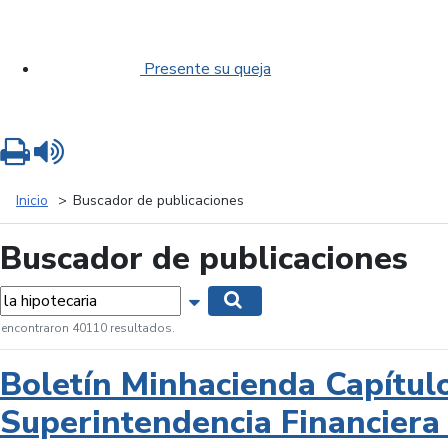
Presente su queja
Imprimir
Leer contenido
Inicio
Buscador de publicaciones
Buscador de publicaciones
labras...
Mostrar opciones de búsqueda
Buscar
 encontraron 40110 resultados.
Boletín Minhacienda Capítul
Superintendencia Financiera 