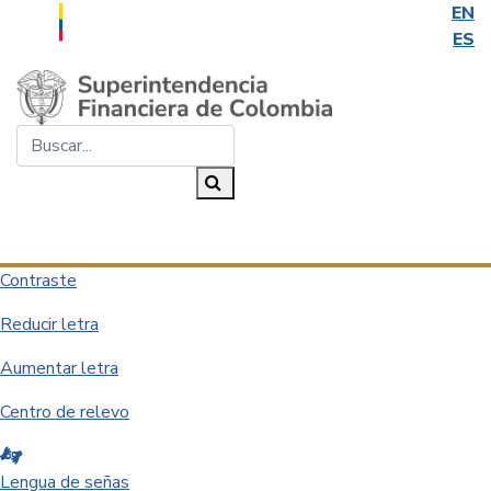
EN
ES
Saltar al contenido principal
Buscar...
Buscar
Desplegar navegación
Contraste
Reducir letra
Aumentar letra
Centro de relevo
Lengua de señas