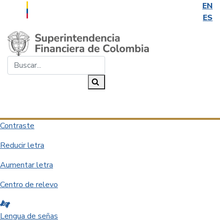
EN
ES
Saltar al contenido principal
Buscar...
Buscar
Desplegar navegación
Contraste
Reducir letra
Aumentar letra
Centro de relevo
Lengua de señas