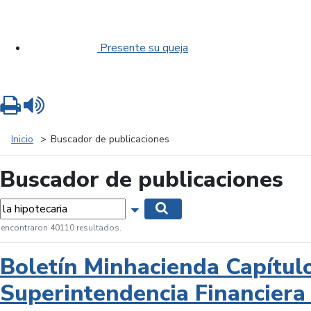
Presente su queja
Imprimir
Leer contenido
Inicio
Buscador de publicaciones
Buscador de publicaciones
labras...
Mostrar opciones de búsqueda
Buscar
 encontraron 40110 resultados.
Boletín Minhacienda Capítul
Superintendencia Financiera 