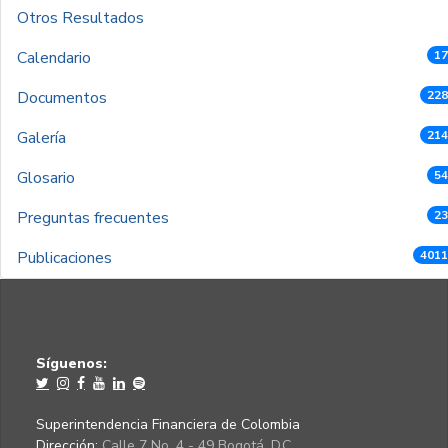
Otros Resultados
Calendario
17
Documentos
228
Galería
214
Glosario
54
Preguntas frecuentes
23
Publicaciones
4011
Síguenos:
Superintendencia Financiera de Colombia
Dirección:
Calle 7 No. 4 - 49 Bogotá, D.C.