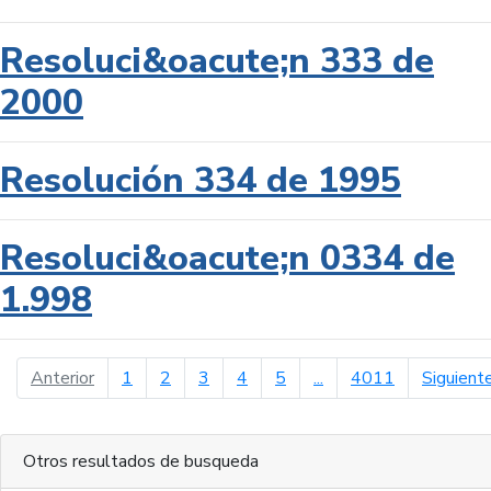
Resoluci&oacute;n 333 de
2000
Resolución 334 de 1995
Resoluci&oacute;n 0334 de
1.998
página anterior
Anterior
1
2
3
4
5
...
4011
Siguient
Otros resultados de busqueda