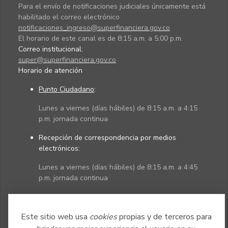
Para el envío de notificaciones judiciales únicamente está
habilitado el correo electrónico
notificaciones_ingreso@superfinanciera.gov.co
El horario de este canal es de 8:15 a.m. a 5:00 p.m.
Correo institucional:
super@superfinanciera.gov.co
Horario de atención
Punto Ciudadano
:
Lunes a viernes (días hábiles) de 8:15 a.m. a 4:15
p.m. jornada continua
Recepción de correspondencia por medios
electrónicos:
Lunes a viernes (días hábiles) de 8:15 a.m. a 4:45
p.m. jornada continua
Políticas
Mapa del sitio
Este sitio web usa
cookies
propias y de terceros para