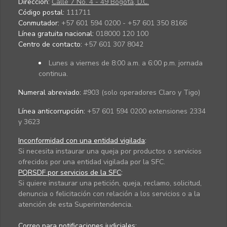
Dirección:
Calle 7 No. 4 - 49 Bogotá, D.C.
Código postal:
111711
Conmutador:
+57 601 594 0200 - +57 601 350 8166
Línea gratuita nacional:
018000 120 100
Centro de contacto:
+57 601 307 8042
Lunes a viernes de 8:00 a.m. a 6:00 p.m. jornada
continua.
Numeral abreviado:
#903 (solo operadores Claro y Tigo)
Línea anticorrupción:
+57 601 594 0200 extensiones 2334
y 3623
Inconformidad con una entidad vigilada
:
Si necesita instaurar una queja por productos o servicios
ofrecidos por una entidad vigilada por la SFC.
PQRSDF por servicios de la SFC
:
Si quiere instaurar una petición, queja, reclamo, solicitud,
denuncia o felicitación con relación a los servicios o a la
atención de esta Superintendencia.
Correo para notificaciones judiciales: