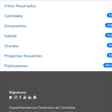
Otros Resultados
Calendario
17
Documentos
228
Galería
214
Glosario
54
Preguntas frecuentes
23
Publicaciones
4011
Síguenos:
Superintendencia Financiera de Colombia