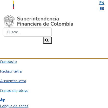
EN
ES
Saltar al contenido principal
Buscar...
Buscar
Desplegar navegación
Contraste
Reducir letra
Aumentar letra
Centro de relevo
Lengua de señas