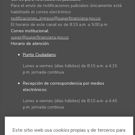
Para el envío de notificaciones judiciales únicamente está
habilitado el correo electrónico
notificaciones_ingreso@superfinanciera.gov.co
El horario de este canal es de 8:15 a.m. a 5:00 p.m.
Correo institucional:
super@superfinanciera.gov.co
Horario de atención
Punto Ciudadano
:
Lunes a viernes (días hábiles) de 8:15 a.m. a 4:15
p.m. jornada continua
Recepción de correspondencia por medios
electrónicos:
Lunes a viernes (días hábiles) de 8:15 a.m. a 4:45
p.m. jornada continua
Políticas
Mapa del sitio
Este sitio web usa
cookies
propias y de terceros para