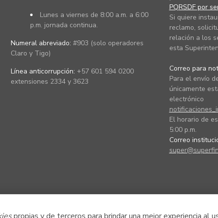
PQRSDF por ser
Lunes a viernes de 8:00 a.m. a 6:00
Si quiere instau
p.m. jornada continua.
reclamo, solicit
relación a los s
Numeral abreviado:
#903 (solo operadores
esta Superinten
Claro y Tigo)
Correo para noti
Línea anticorrupción:
+57 601 594 0200
Para el envío de
extensiones 2334 y 3623
únicamente está
electrónico
notificaciones_
El horario de es
5:00 p.m.
Correo instituc
super@superfin
kies
propias y de terceros para brindar una mejor experiencia al u