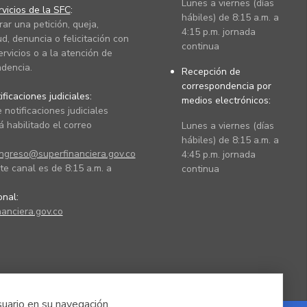
Lunes a viernes (días
vicios de la SFC
:
hábiles) de 8:15 a.m. a
rar una petición, queja,
4:15 p.m. jornada
ud, denuncia o felicitación con
continua
ervicios o a la atención de
dencia.
Recepción de
correspondencia por
ficaciones judiciales:
medios electrónicos:
 notificaciones judiciales
 habilitado el correo
Lunes a viernes (días
hábiles) de 8:15 a.m. a
ingreso@superfinanciera.gov.co
4:45 p.m. jornada
te canal es de 8:15 a.m. a
continua
ional:
anciera.gov.co
suario en su navegación.