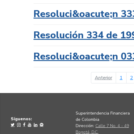
Resoluci&oacute;n 33
Resolución 334 de 19
Resoluci&oacute;n 03
página ant
Anterior
1
2
Superintendencia Financiera
Síguenos:
de Colombia
Dirección:
Calle 7 No. 4 - 49
Bogotá, D.C.