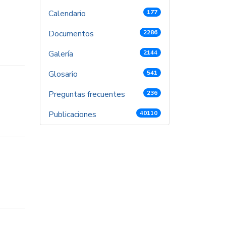
Calendario
177
Documentos
2286
Galería
2144
Glosario
541
Preguntas frecuentes
236
Publicaciones
40110