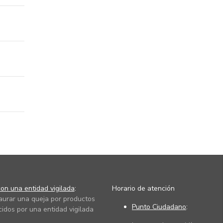
on una entidad vigilada
:
Horario de atención
taurar una queja por productos
Punto Ciudadano
:
cidos por una entidad vigilada