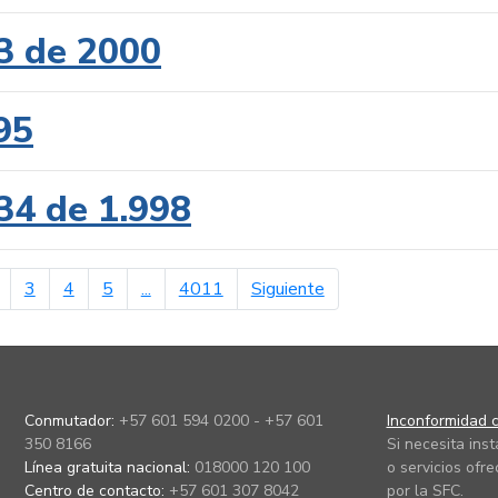
3 de 2000
95
34 de 1.998
erior
página siguiente
3
4
5
...
4011
Siguiente
Conmutador:
+57 601 594 0200 - +57 601
Inconformidad c
350 8166
Si necesita ins
Línea gratuita nacional:
018000 120 100
o servicios ofre
Centro de contacto:
+57 601 307 8042
por la SFC.