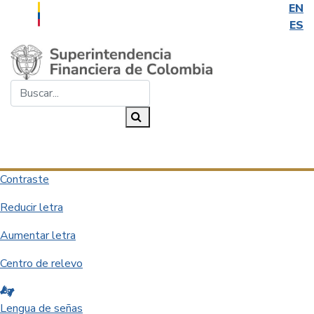
EN
ES
Saltar al contenido principal
Buscar...
Buscar
Desplegar navegación
Contraste
Reducir letra
Aumentar letra
Centro de relevo
Lengua de señas