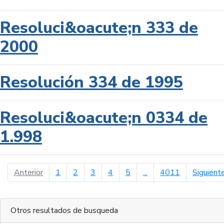
Resoluci&oacute;n 333 de
2000
Resolución 334 de 1995
Resoluci&oacute;n 0334 de
1.998
página anterior
Anterior
1
2
3
4
5
...
4011
Siguient
Otros resultados de busqueda