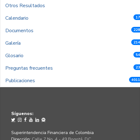
Otros Resultados
Calendario
17
Documentos
228
Galería
214
Glosario
54
Preguntas frecuentes
23
Publicaciones
4011
Síguenos:
Superintendencia Financiera de Colombia
Dirección:
Calle 7 No. 4 - 49 Bogotá, D.C.