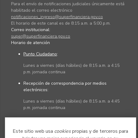
Para el envío de notificaciones judiciales únicamente está
habilitado el correo electrónico
notificaciones_ingreso@superfinanciera.gov.co
El horario de este canal es de 8:15 a.m. a 5:00 p.m.
Correo institucional:
super@superfinanciera.gov.co
Horario de atención
Punto Ciudadano
:
Lunes a viernes (días hábiles) de 8:15 a.m. a 4:15
p.m. jornada continua
Recepción de correspondencia por medios
electrónicos:
Lunes a viernes (días hábiles) de 8:15 a.m. a 4:45
p.m. jornada continua
Políticas
Mapa del sitio
Este sitio web usa
cookies
propias y de terceros para