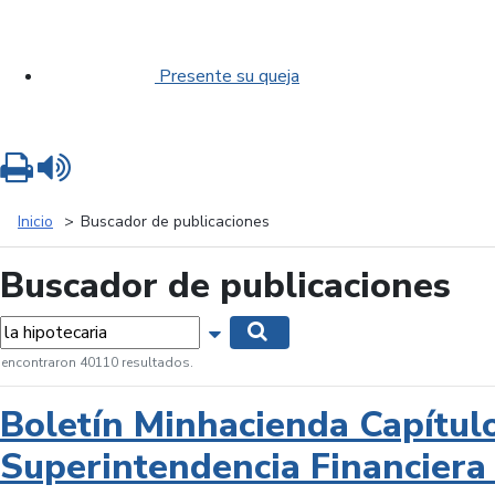
Presente su queja
Imprimir
Leer contenido
Inicio
Buscador de publicaciones
Buscador de publicaciones
labras...
Mostrar opciones de búsqueda
Buscar
 encontraron 40110 resultados.
Boletín Minhacienda Capítul
Superintendencia Financiera 