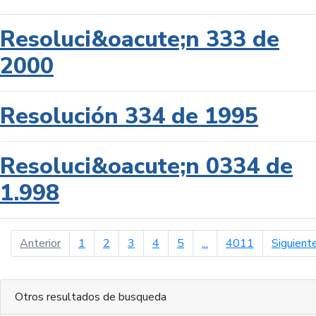
Resoluci&oacute;n 333 de
2000
Resolución 334 de 1995
Resoluci&oacute;n 0334 de
1.998
página anterior
Anterior
1
2
3
4
5
...
4011
Siguient
Otros resultados de busqueda