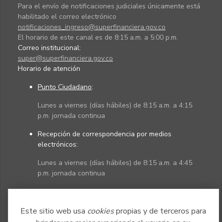
Para el envío de notificaciones judiciales únicamente está
habilitado el correo electrónico
notificaciones_ingreso@superfinanciera.gov.co
El horario de este canal es de 8:15 a.m. a 5:00 p.m.
Correo institucional:
super@superfinanciera.gov.co
Horario de atención
Punto Ciudadano
:
Lunes a viernes (días hábiles) de 8:15 a.m. a 4:15
p.m. jornada continua
Recepción de correspondencia por medios
electrónicos:
Lunes a viernes (días hábiles) de 8:15 a.m. a 4:45
p.m. jornada continua
Políticas
Mapa del sitio
Este sitio web usa
cookies
propias y de terceros para