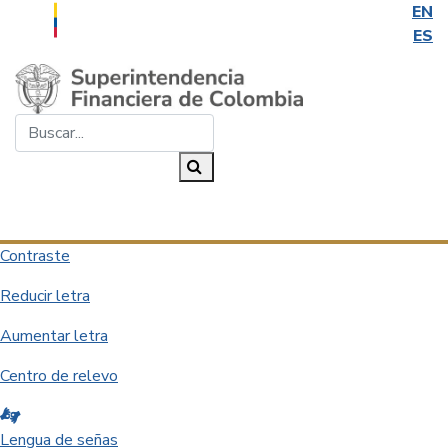
EN
ES
Saltar al contenido principal
Buscar...
Buscar
Desplegar navegación
Contraste
Reducir letra
Aumentar letra
Centro de relevo
Lengua de señas