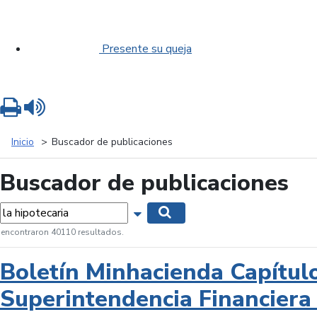
Presente su queja
Imprimir
Leer contenido
Inicio
Buscador de publicaciones
Buscador de publicaciones
labras...
Mostrar opciones de búsqueda
Buscar
 encontraron 40110 resultados.
Boletín Minhacienda Capítul
Superintendencia Financiera 