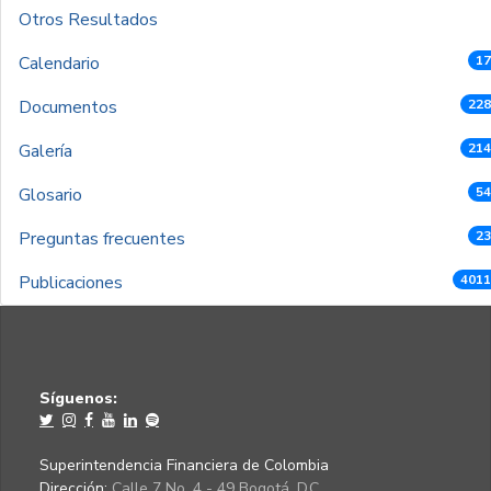
Otros Resultados
Calendario
17
Documentos
228
Galería
214
Glosario
54
Preguntas frecuentes
23
Publicaciones
4011
Síguenos:
Superintendencia Financiera de Colombia
Dirección:
Calle 7 No. 4 - 49 Bogotá, D.C.