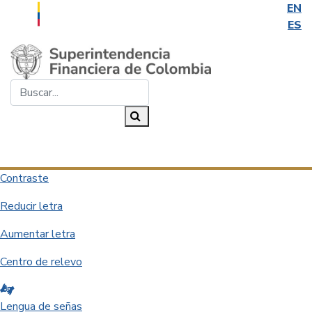
EN
ES
Saltar al contenido principal
Buscar...
Buscar
Desplegar navegación
Contraste
Reducir letra
Aumentar letra
Centro de relevo
Lengua de señas