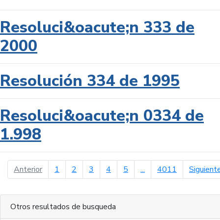
Resoluci&oacute;n 333 de
2000
Resolución 334 de 1995
Resoluci&oacute;n 0334 de
1.998
página anterior
Anterior
1
2
3
4
5
...
4011
Siguient
Otros resultados de busqueda