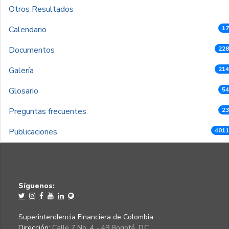
Otros Resultados
Calendario
17
Documentos
228
Galería
214
Glosario
54
Preguntas frecuentes
23
Publicaciones
4011
Síguenos:
Superintendencia Financiera de Colombia
Dirección:
Calle 7 No. 4 - 49 Bogotá, D.C.