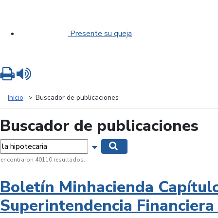
Presente su queja
Imprimir
Leer contenido
Inicio
Buscador de publicaciones
Buscador de publicaciones
labras...
Mostrar opciones de búsqueda
Buscar
 encontraron 40110 resultados.
Boletín Minhacienda Capítul
Superintendencia Financiera 