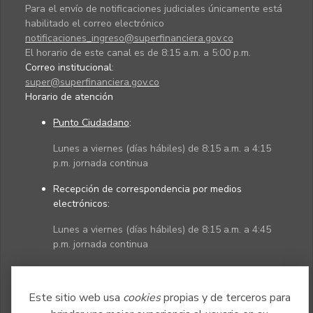
Para el envío de notificaciones judiciales únicamente está
habilitado el correo electrónico
notificaciones_ingreso@superfinanciera.gov.co
El horario de este canal es de 8:15 a.m. a 5:00 p.m.
Correo institucional:
super@superfinanciera.gov.co
Horario de atención
Punto Ciudadano
:
Lunes a viernes (días hábiles) de 8:15 a.m. a 4:15
p.m. jornada continua
Recepción de correspondencia por medios
electrónicos:
Lunes a viernes (días hábiles) de 8:15 a.m. a 4:45
p.m. jornada continua
Políticas
Mapa del sitio
Este sitio web usa
cookies
propias y de terceros para