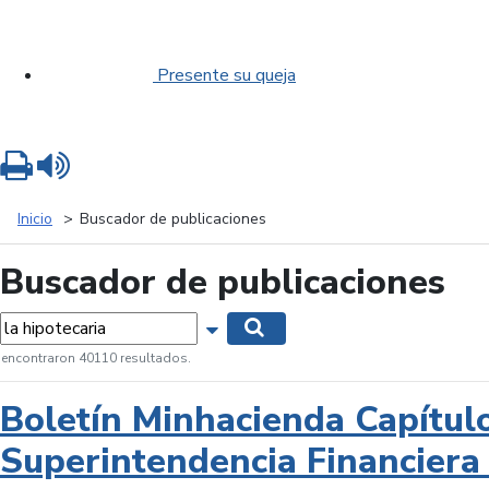
Presente su queja
Imprimir
Leer contenido
Inicio
Buscador de publicaciones
Buscador de publicaciones
labras...
Mostrar opciones de búsqueda
Buscar
 encontraron 40110 resultados.
Boletín Minhacienda Capítul
Superintendencia Financiera 