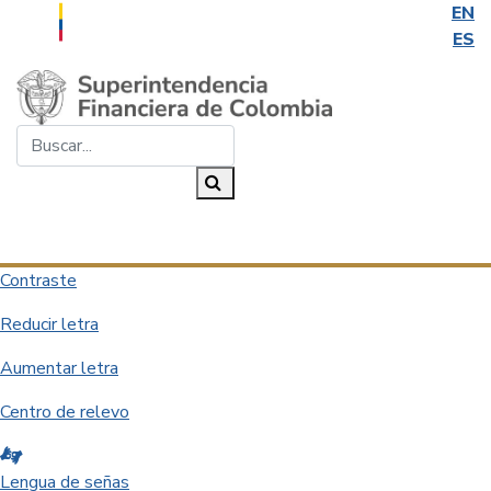
EN
ES
Saltar al contenido principal
Buscar...
Buscar
Desplegar navegación
Contraste
Reducir letra
Aumentar letra
Centro de relevo
Lengua de señas