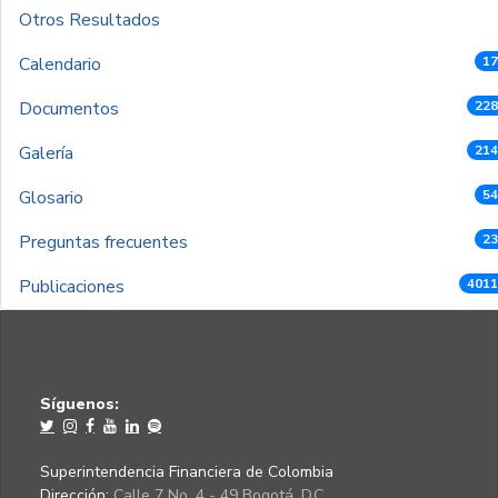
Otros Resultados
Calendario
17
Documentos
228
Galería
214
Glosario
54
Preguntas frecuentes
23
Publicaciones
4011
Síguenos:
Superintendencia Financiera de Colombia
Dirección:
Calle 7 No. 4 - 49 Bogotá, D.C.