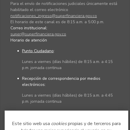
Para el envío de notificaciones judiciales únicamente está
habilitado el correo electrónico
notificaciones_ingreso@superfinanciera.gov.co
El horario de este canal es de 8:15 a.m. a 5:00 p.m.
Correo institucional:
super@superfinanciera.gov.co
Horario de atención
Punto Ciudadano
:
Lunes a viernes (días hábiles) de 8:15 a.m. a 4:15
p.m. jornada continua
Recepción de correspondencia por medios
electrónicos:
Lunes a viernes (días hábiles) de 8:15 a.m. a 4:45
p.m. jornada continua
Políticas
Mapa del sitio
Este sitio web usa
cookies
propias y de terceros para