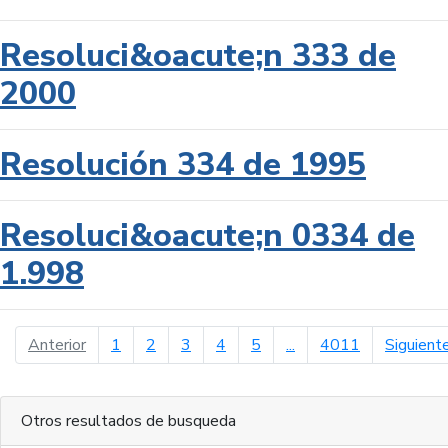
Resoluci&oacute;n 333 de
2000
Resolución 334 de 1995
Resoluci&oacute;n 0334 de
1.998
página anterior
Anterior
1
2
3
4
5
...
4011
Siguient
Otros resultados de busqueda