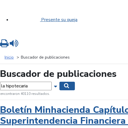
Presente su queja
Imprimir
Leer contenido
Inicio
Buscador de publicaciones
Buscador de publicaciones
labras...
Mostrar opciones de búsqueda
Buscar
 encontraron 40110 resultados.
Boletín Minhacienda Capítul
Superintendencia Financiera 