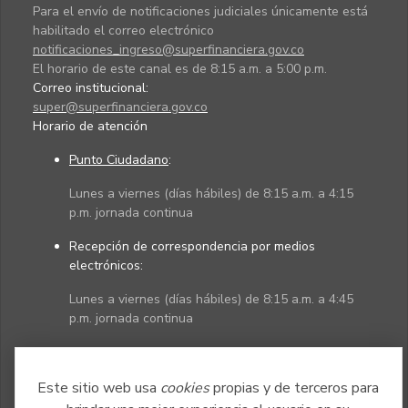
Para el envío de notificaciones judiciales únicamente está
habilitado el correo electrónico
notificaciones_ingreso@superfinanciera.gov.co
El horario de este canal es de 8:15 a.m. a 5:00 p.m.
Correo institucional:
super@superfinanciera.gov.co
Horario de atención
Punto Ciudadano
:
Lunes a viernes (días hábiles) de 8:15 a.m. a 4:15
p.m. jornada continua
Recepción de correspondencia por medios
electrónicos:
Lunes a viernes (días hábiles) de 8:15 a.m. a 4:45
p.m. jornada continua
Políticas
Mapa del sitio
Este sitio web usa
cookies
propias y de terceros para