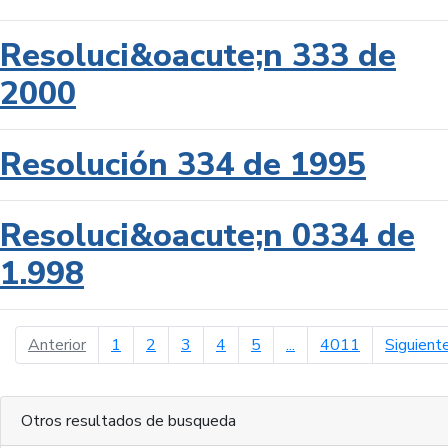
Resoluci&oacute;n 333 de
2000
Resolución 334 de 1995
Resoluci&oacute;n 0334 de
1.998
página anterior
Anterior
1
2
3
4
5
...
4011
Siguient
Otros resultados de busqueda