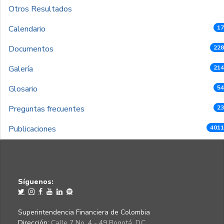
Otros Resultados
Calendario
17
Documentos
228
Galería
214
Glosario
54
Preguntas frecuentes
23
Publicaciones
4011
Síguenos:
Superintendencia Financiera de Colombia
Dirección:
Calle 7 No. 4 - 49 Bogotá, D.C.