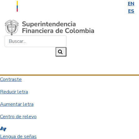
EN
ES
Saltar al contenido principal
Buscar...
Buscar
Desplegar navegación
Contraste
Reducir letra
Aumentar letra
Centro de relevo
Lengua de señas