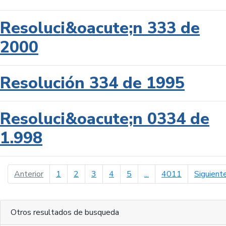
Resoluci&oacute;n 333 de
2000
Resolución 334 de 1995
Resoluci&oacute;n 0334 de
1.998
página anterior
Anterior
1
2
3
4
5
...
4011
Siguient
Otros resultados de busqueda