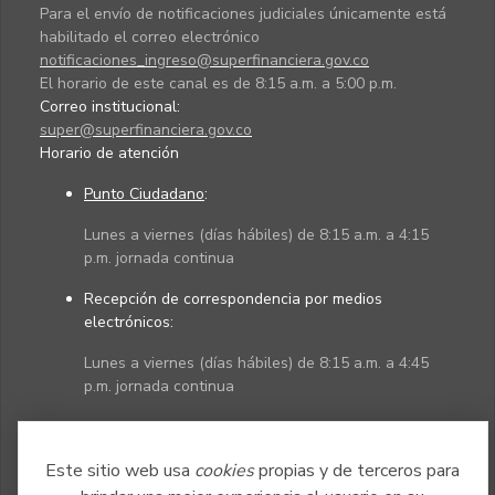
Para el envío de notificaciones judiciales únicamente está
habilitado el correo electrónico
notificaciones_ingreso@superfinanciera.gov.co
El horario de este canal es de 8:15 a.m. a 5:00 p.m.
Correo institucional:
super@superfinanciera.gov.co
Horario de atención
Punto Ciudadano
:
Lunes a viernes (días hábiles) de 8:15 a.m. a 4:15
p.m. jornada continua
Recepción de correspondencia por medios
electrónicos:
Lunes a viernes (días hábiles) de 8:15 a.m. a 4:45
p.m. jornada continua
Políticas
Mapa del sitio
Este sitio web usa
cookies
propias y de terceros para