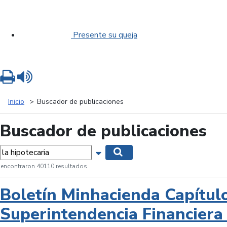
Presente su queja
Imprimir
Leer contenido
Inicio
Buscador de publicaciones
Buscador de publicaciones
labras...
Mostrar opciones de búsqueda
Buscar
 encontraron 40110 resultados.
Boletín Minhacienda Capítul
Superintendencia Financiera 