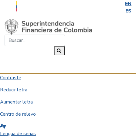
EN
ES
Saltar al contenido principal
Buscar...
Buscar
Desplegar navegación
Contraste
Reducir letra
Aumentar letra
Centro de relevo
Lengua de señas