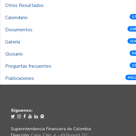
Otros Resultados
Calendario
17
Documentos
228
Galería
214
Glosario
54
Preguntas frecuentes
23
Publicaciones
4011
Síguenos:
Superintendencia Financiera de Colombia
Dirección:
Calle 7 No. 4 - 49 Bogotá, D.C.